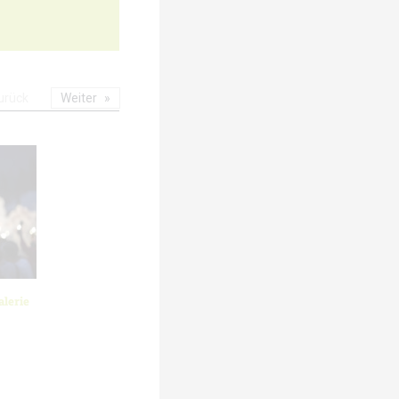
urück
Weiter
lerie