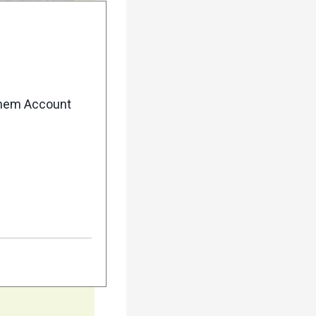
5
enem Account
10
15