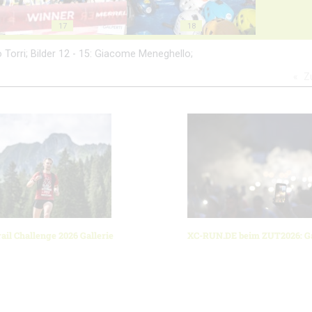
17
18
io Torri; Bilder 12 - 15: Giacome Meneghello;
Z
ail Challenge 2026 Gallerie
XC-RUN.DE beim ZUT2026: Ga