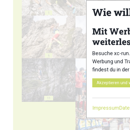
Wie wil
1
2
Mit Wer
weiterle
Besuche xc-run.
6
7
Werbung und Tra
findest du in de
Akzeptieren und 
11
12
Impressum
Dat