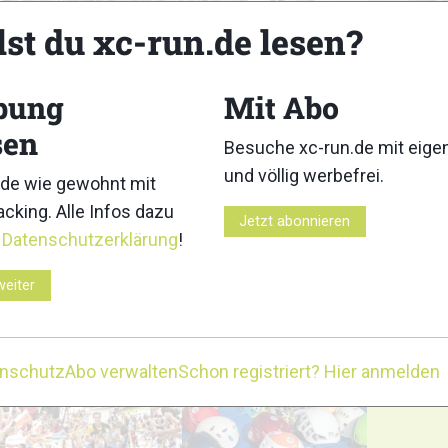
lst du xc-run.de lesen?
3
4
bung
Mit Abo
sen
Besuche xc-run.de mit eig
und völlig werbefrei.
de wie gewohnt mit
8
9
cking. Alle Infos dazu
Jetzt abonnieren
r
Datenschutzerklärung
!
weiter
13
14
enschutz
Abo verwalten
Schon registriert? Hier anmelden