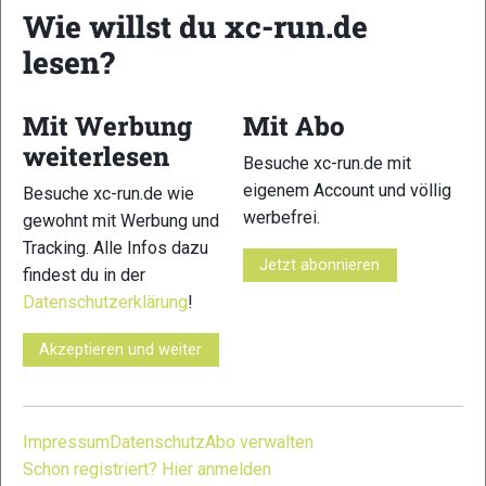
Wie willst du xc-run.de
lesen?
17
18
Mit Werbung
Mit Abo
weiterlesen
Besuche xc-run.de mit
eigenem Account und völlig
Besuche xc-run.de wie
werbefrei.
gewohnt mit Werbung und
Tracking. Alle Infos dazu
19
20
Jetzt abonnieren
findest du in der
Datenschutzerklärung
!
Akzeptieren und weiter
21
22
Impressum
Datenschutz
Abo verwalten
Schon registriert? Hier anmelden