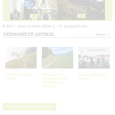
29
30
© Bild 1: eberl christian; Bilder 2 - 30: peakpixelcafe;
VERWANDTE ARTIKEL
Zurück
Weiter
KAT100 by UTMB:
Bildergalerie
3Kings3Hills 2026:
Galerie
Dynafit und OTF
Galerie
Trailrunning
Strecken
Schreibe einen Kommentar