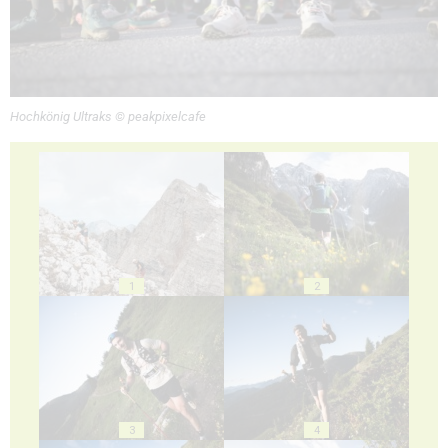
Hochkönig Ultraks © peakpixelcafe
1
2
3
4