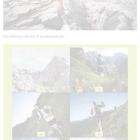
Hochkönig Ultraks © peakpixelcafe
1
2
3
4