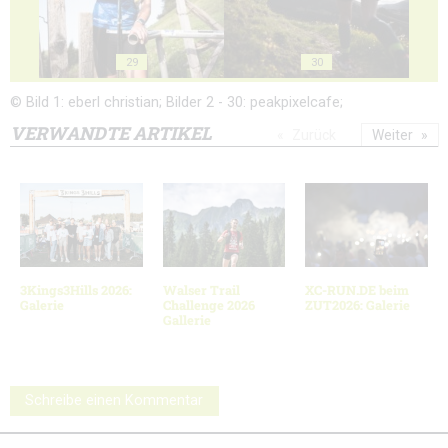
29
30
© Bild 1: eberl christian; Bilder 2 - 30: peakpixelcafe;
VERWANDTE ARTIKEL
Zurück
Weiter
3Kings3Hills 2026:
Walser Trail
XC-RUN.DE beim
Galerie
Challenge 2026
ZUT2026: Galerie
Gallerie
Schreibe einen Kommentar