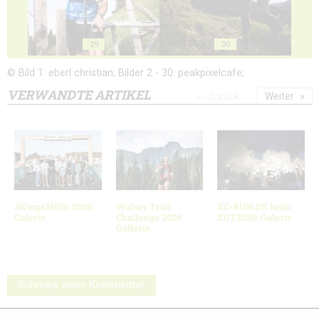
29
30
© Bild 1: eberl christian; Bilder 2 - 30: peakpixelcafe;
VERWANDTE ARTIKEL
Zurück
Weiter
3Kings3Hills 2026:
Walser Trail
XC-RUN.DE beim
Galerie
Challenge 2026
ZUT2026: Galerie
Gallerie
Schreibe einen Kommentar