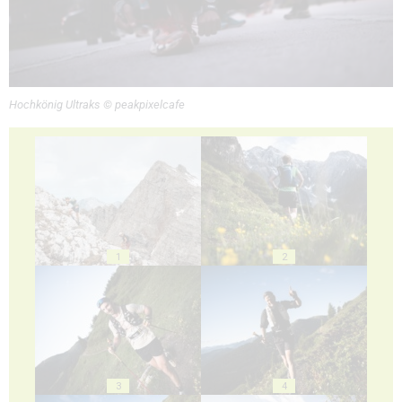
Hochkönig Ultraks © peakpixelcafe
1
2
3
4