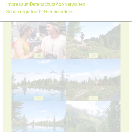
Impressum
Datenschutz
Abo verwalten
Schon registriert? Hier anmelden
23
24
25
26
27
28