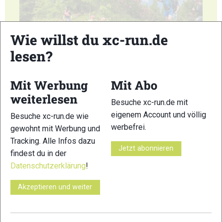
17
18
Wie willst du xc-run.de
lesen?
Mit Werbung
Mit Abo
weiterlesen
Besuche xc-run.de mit
19
20
eigenem Account und völlig
Besuche xc-run.de wie
werbefrei.
gewohnt mit Werbung und
Tracking. Alle Infos dazu
Jetzt abonnieren
findest du in der
Datenschutzerklärung
!
21
22
Akzeptieren und weiter