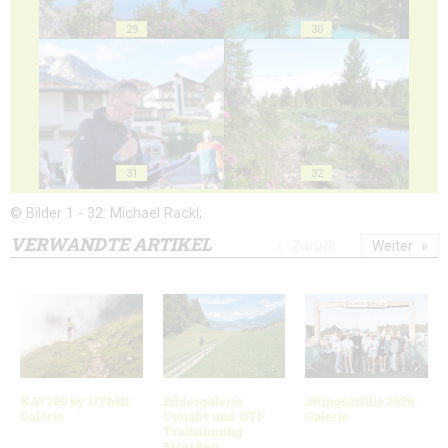
29
30
31
32
© Bilder 1 - 32: Michael Rackl;
VERWANDTE ARTIKEL
Zurück
Weiter
KAT100 by UTMB:
Bildergalerie
3Kings3Hills 2026:
Galerie
Dynafit und OTF
Galerie
Trailrunning
Strecken