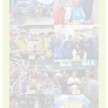
5
6
7
8
9
10