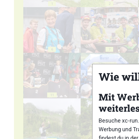
1
2
6
7
Wie wil
Mit Wer
11
12
weiterle
Besuche xc-run.
Werbung und Tra
findest du in de