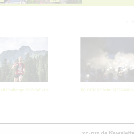
Z
ail Challenge 2026 Gallerie
XC-RUN.DE beim ZUT2026: Ga
r
xc-run.de Newslett