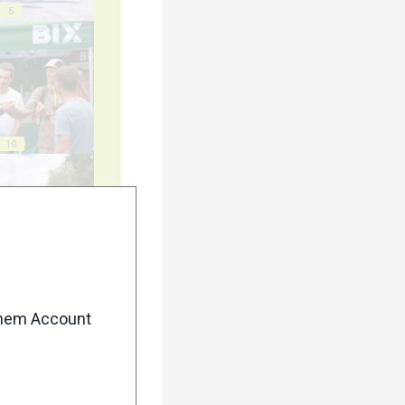
5
10
15
enem Account