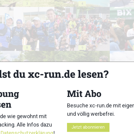
3
4
8
9
lst du xc-run.de lesen?
bung
Mit Abo
13
14
sen
Besuche xc-run.de mit eig
und völlig werbefrei.
de wie gewohnt mit
cking. Alle Infos dazu
Jetzt abonnieren
r
Datenschutzerklärung
!