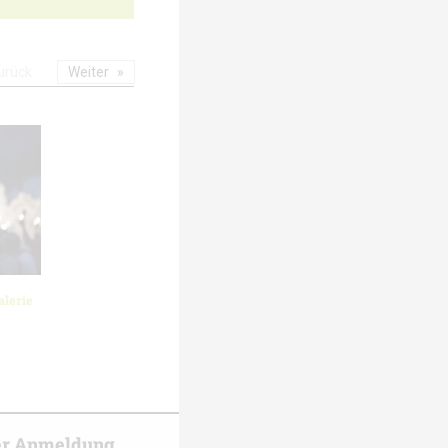
urück
Weiter
lerie
er Anmeldung