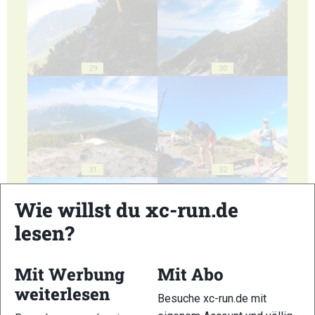
29
30
31
32
Wie willst du xc-run.de
lesen?
Mit Werbung
Mit Abo
33
34
weiterlesen
Besuche xc-run.de mit