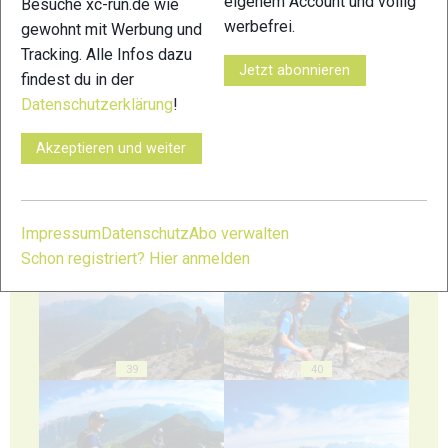
eigenem Account und völlig
Besuche xc-run.de wie
werbefrei.
gewohnt mit Werbung und
Tracking. Alle Infos dazu
Jetzt abonnieren
findest du in der
35
36
Datenschutzerklärung
!
Akzeptieren und weiter
37
38
Impressum
Datenschutz
Abo verwalten
Schon registriert? Hier anmelden
39
40