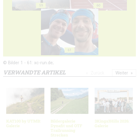
59
60
61
© Bilder 1 - 61: xc-run.de;
VERWANDTE ARTIKEL
Zurück
Weiter
KAT100 by UTMB:
Bildergalerie
3Kings3Hills 2026:
Galerie
Dynafit und OTF
Galerie
Trailrunning
Strecken