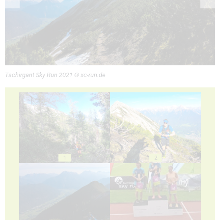
Tschirgant Sky Run 2021 © xc-run.de
1
2