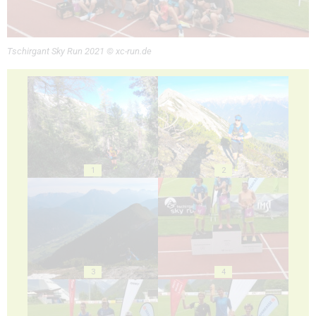
Tschirgant Sky Run 2021 © xc-run.de
1
2
3
4