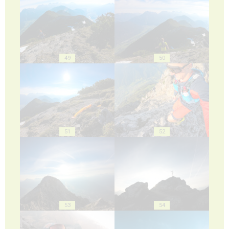
49
50
51
52
53
54