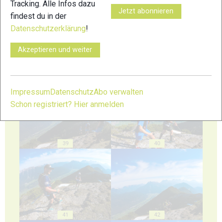
35
36
Tracking. Alle Infos dazu
Jetzt abonnieren
findest du in der
Datenschutzerklärung
!
Akzeptieren und weiter
37
38
Impressum
Datenschutz
Abo verwalten
Schon registriert? Hier anmelden
39
40
41
42