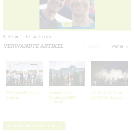
61
© Bilder 1 - 61: xc-run.de;
VERWANDTE ARTIKEL
Zurück
Weiter
3Kings3Hills 2026:
Walser Trail
XC-RUN.DE beim
Galerie
Challenge 2026
ZUT2026: Galerie
Gallerie
Schreibe einen Kommentar