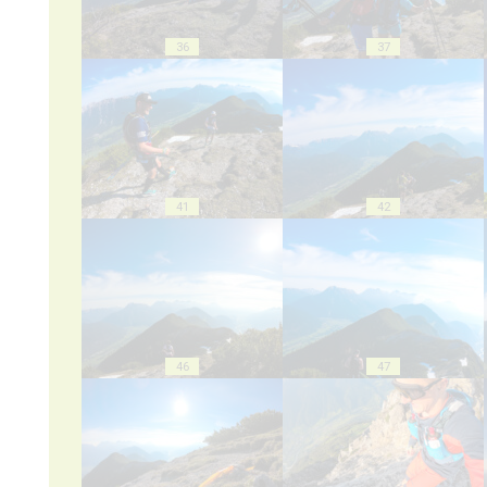
36
37
41
42
46
47