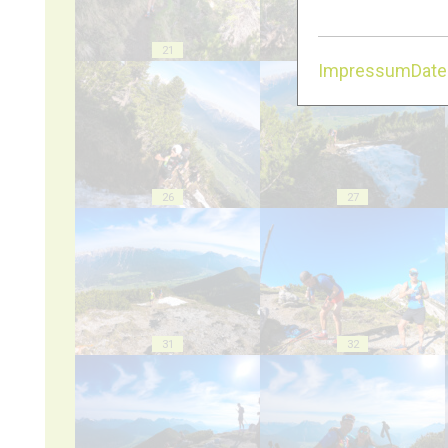
21
22
Impressum
Dat
26
27
31
32