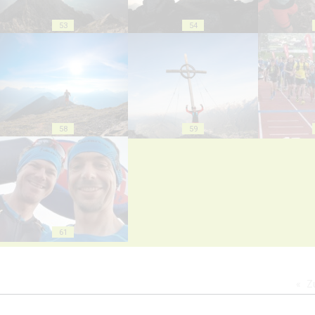
53
54
58
59
61
Z