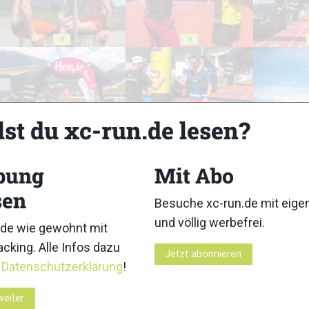
8
9
lst du xc-run.de lesen?
13
14
bung
Mit Abo
sen
Besuche xc-run.de mit eig
und völlig werbefrei.
de wie gewohnt mit
18
19
cking. Alle Infos dazu
Jetzt abonnieren
r
Datenschutzerklärung
!
weiter