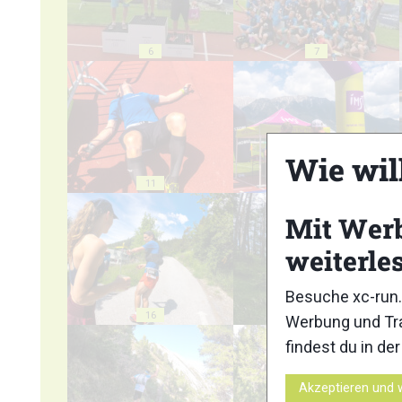
6
7
Wie wil
11
12
Mit Wer
weiterle
Besuche xc-run.
16
17
Werbung und Tra
findest du in de
Akzeptieren und 