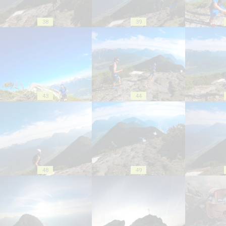
38
39
43
44
48
49