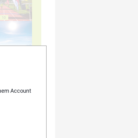
10
15
enem Account
20