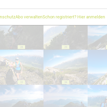
23
24
enschutz
Abo verwalten
Schon registriert? Hier anmelden
28
29
33
34