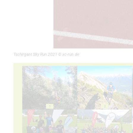
Tschirgant Sky Run 2021 © xc-run.de
1
2