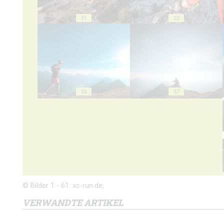
51
52
56
57
© Bilder 1 - 61: xc-run.de;
VERWANDTE ARTIKEL