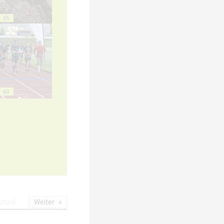
55
60
urück
Weiter