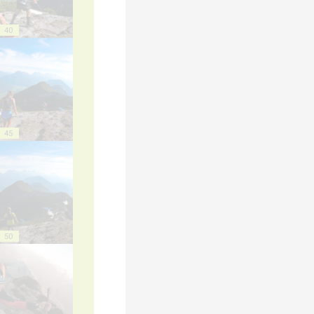
40
45
50