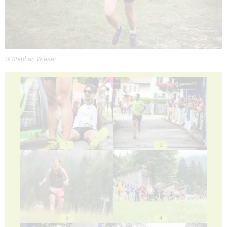
© Stephan Wieser
1
2
3
4