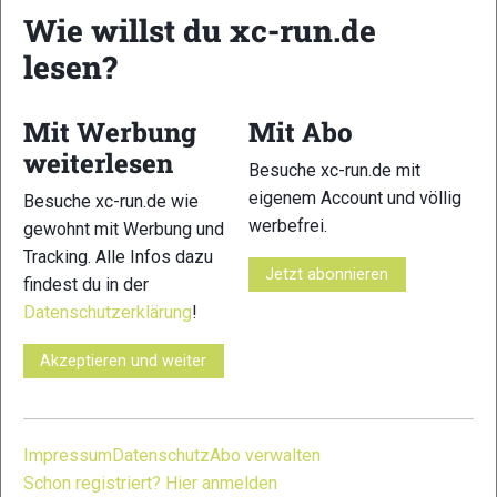
Wie willst du xc-run.de
lesen?
17
18
Mit Werbung
Mit Abo
weiterlesen
Besuche xc-run.de mit
eigenem Account und völlig
Besuche xc-run.de wie
werbefrei.
gewohnt mit Werbung und
Tracking. Alle Infos dazu
19
20
Jetzt abonnieren
findest du in der
Datenschutzerklärung
!
Akzeptieren und weiter
21
22
Impressum
Datenschutz
Abo verwalten
Schon registriert? Hier anmelden