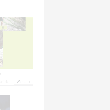
25
e;
urück
Weiter