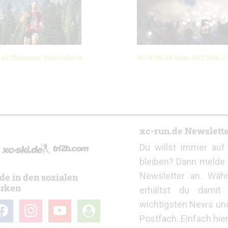
ail Challenge 2026 Gallerie
XC-RUN.DE beim ZUT2026: Ga
r
xc-run.de Newslett
Du willst immer au
bleiben? Dann melde 
Newsletter an. Wäh
de in den sozialen
rken
erhältst du damit 
wichtigsten News un
cebook
instagram
youtube
user-
Postfach. Einfach hie
circle