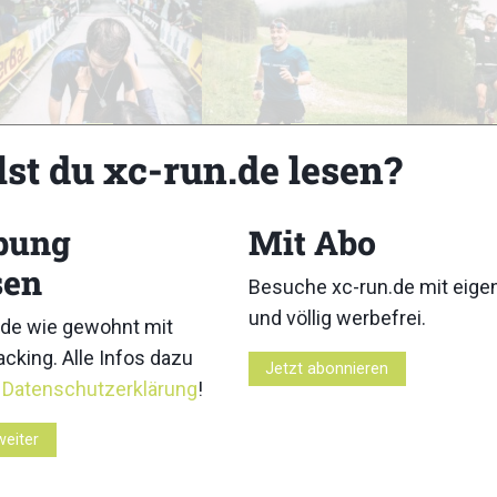
8
9
lst du xc-run.de lesen?
bung
Mit Abo
sen
Besuche xc-run.de mit eig
13
14
und völlig werbefrei.
de wie gewohnt mit
cking. Alle Infos dazu
Jetzt abonnieren
r
Datenschutzerklärung
!
weiter
18
19