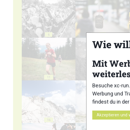
6
7
Wie wil
Mit Wer
weiterle
11
12
Besuche xc-run.
Werbung und Tra
findest du in de
Akzeptieren und 
16
17