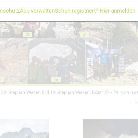
enschutz
Abo verwalten
Schon registriert? Hier anmelden
23
24
7
28
29
 22, 24: Stephan Wieser; Bild 19: Stephan Wieser ; Bilder 27 - 29: xc-run.d
Z