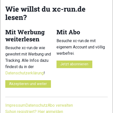
Wie willst du xc-run.de
lesen?
17
18
Mit Werbung
Mit Abo
weiterlesen
Besuche xc-run.de mit
eigenem Account und völlig
Besuche xc-run.de wie
werbefrei.
gewohnt mit Werbung und
Tracking. Alle Infos dazu
19
20
Jetzt abonnieren
findest du in der
Datenschutzerklärung
!
Akzeptieren und weiter
21
22
Impressum
Datenschutz
Abo verwalten
Schon registriert? Hier anmelden