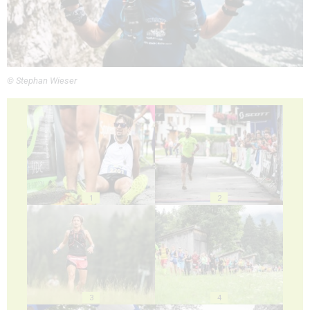
© Stephan Wieser
1
2
3
4