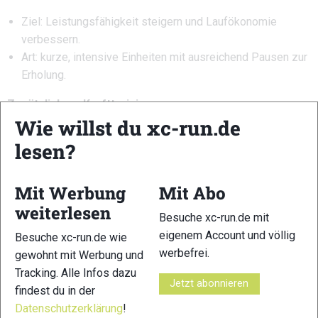
Ziel: Leistungsfähigkeit steigern und Laufökonomie
verbessern.
Art: kurze, intensive Einheiten mit ausreichend Pausen zur
Erholung.
Zusätzlichem Krafttraining
Wie willst du xc-run.de
Ziel: Muskulatur, Stabilität, Beweglichkeit und Rumpfkraft
lesen?
verbessern, um Verletzungen vorzubeugen.
Fokus: Beine, Rumpf und stabilisierende Muskeln für
unebenes Gelände.
Mit Werbung
Mit Abo
weiterlesen
Für den Plan haben wir drei Trainingszonen
(Erläuterung
Besuche xc-run.de mit
HIER
)
definiert, die das Polarisationstraining einfach
eigenem Account und völlig
Besuche xc-run.de wie
umsetzbar machen: Grundlagenausdauer, mittlere Intensität
werbefrei.
gewohnt mit Werbung und
und intensive Intervalle.
Tracking. Alle Infos dazu
Jetzt abonnieren
findest du in der
Eine typische Woche nach diesen Trainingsprinzipien könnte
Datenschutzerklärung
!
z. B. so aussehen: