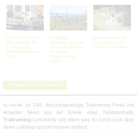
Der UTMB Index:
Frühjahrs-
Recovery Run: So
Wie Leistung im
Training: So legst
nutzt du lockere
Trailrunning
du das Fundament
Läufe zur Erholung
wirklich gemessen
für deine
wird
Trailrunning-
Saison
Schreibe einen Kommentar
xc-run.de ist DAS deutschsprachige Trailrunning-Portal mit
aktuellen News aus der Szene, einer Traildatenbank,
Trailrunning
-Community und allem was du sonst noch über
deine Lieblingssportart wissen solltest.