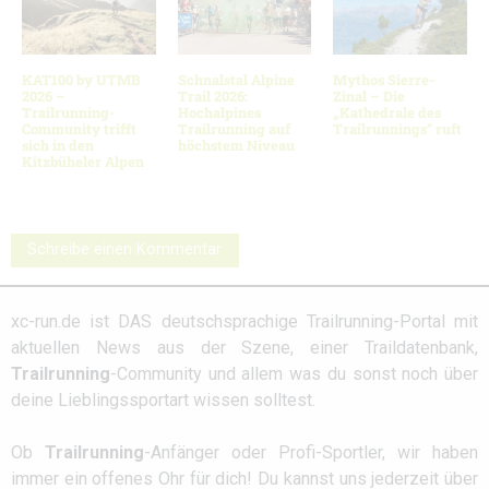
KAT100 by UTMB
Schnalstal Alpine
Mythos Sierre-
2026 –
Trail 2026:
Zinal – Die
Trailrunning-
Hochalpines
„Kathedrale des
Community trifft
Trailrunning auf
Trailrunnings“ ruft
sich in den
höchstem Niveau
Kitzbüheler Alpen
Schreibe einen Kommentar
xc-run.de ist DAS deutschsprachige Trailrunning-Portal mit
aktuellen News aus der Szene, einer Traildatenbank,
Trailrunning
-Community und allem was du sonst noch über
deine Lieblingssportart wissen solltest.
Ob
Trailrunning
-Anfänger oder Profi-Sportler, wir haben
immer ein offenes Ohr für dich! Du kannst uns jederzeit über