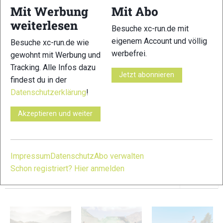
Mit Werbung
Mit Abo
weiterlesen
Besuche xc-run.de mit
eigenem Account und völlig
Besuche xc-run.de wie
werbefrei.
gewohnt mit Werbung und
17
18
Tracking. Alle Infos dazu
20
Jetzt abonnieren
findest du in der
Datenschutzerklärung
!
Akzeptieren und weiter
19
Impressum
Datenschutz
Abo verwalten
© Bilder 1 - 4, 6 - 7, 10 - 11, 14, 18, 20: Laufwerkstatt / Stefan
Gapp; Bilder 5, 8 - 9, 12 - 13, 15 - 17, 19: xc-run.de Team;
Schon registriert? Hier anmelden
VERWANDTE ARTIKEL
Zurück
Weiter