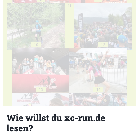
8
9
11
10
12
13
14
Wie willst du xc-run.de
lesen?
15
16