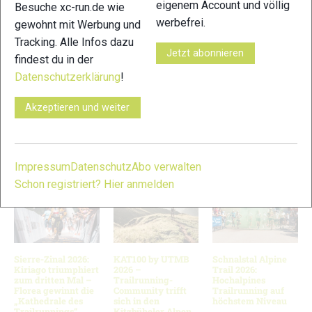
eigenem Account und völlig
Besuche xc-run.de wie
werbefrei.
gewohnt mit Werbung und
Tracking. Alle Infos dazu
Jetzt abonnieren
findest du in der
Datenschutzerklärung
!
19
Akzeptieren und weiter
© Bilder 1 - 4, 6 - 7, 10 - 11, 14, 18, 20: Laufwerkstatt / Stefan
Gapp; Bilder 5, 8 - 9, 12 - 13, 15 - 17, 19: xc-run.de Team;
VERWANDTE ARTIKEL
Zurück
Weiter
Impressum
Datenschutz
Abo verwalten
Schon registriert? Hier anmelden
Sierre-Zinal 2026:
KAT100 by UTMB
Schnalstal Alpine
Kiriago triumphiert
2026 –
Trail 2026:
zum dritten Mal –
Trailrunning-
Hochalpines
Florea gewinnt die
Community trifft
Trailrunning auf
„Kathedrale des
sich in den
höchstem Niveau
Trailrunnings“
Kitzbüheler Alpen