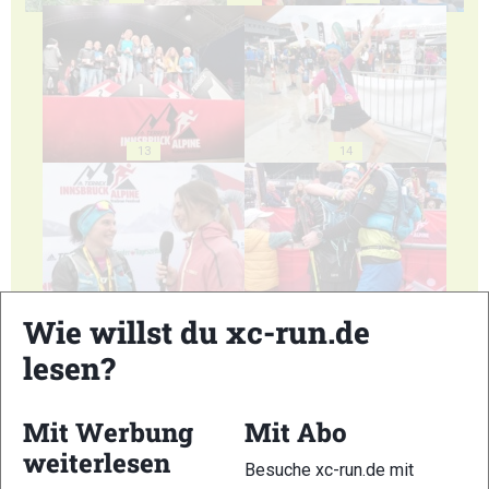
13
14
15
16
Wie willst du xc-run.de
lesen?
Mit Werbung
Mit Abo
weiterlesen
17
18
Besuche xc-run.de mit
20