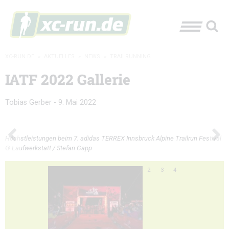
XC-RUN.DE
»
AKTUELLES
»
NEWS
»
TRAILRUNNING
IATF 2022 Gallerie
Tobias Gerber
-
9. Mai 2022
Höchstleistungen beim 7. adidas TERREX Innsbruck Alpine Trailrun Festival
© Laufwerkstatt / Stefan Gapp
2
3
4