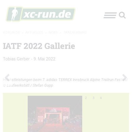
XC-RUN.DE
»
AKTUELLES
»
NEWS
»
TRAILRUNNING
IATF 2022 Gallerie
Tobias Gerber
-
9. Mai 2022
Höchstleistungen beim 7. adidas TERREX Innsbruck Alpine Trailrun Festival
© Laufwerkstatt / Stefan Gapp
2
3
4