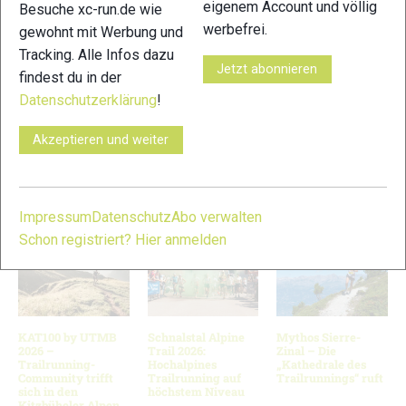
eigenem Account und völlig
Besuche xc-run.de wie
werbefrei.
gewohnt mit Werbung und
Tracking. Alle Infos dazu
Jetzt abonnieren
findest du in der
Datenschutzerklärung
!
19
Akzeptieren und weiter
© Bilder 1 - 4, 6 - 7, 10 - 11, 14, 18, 20: Laufwerkstatt / Stefan
Gapp; Bilder 5, 8 - 9, 12 - 13, 15 - 17, 19: xc-run.de Team;
VERWANDTE ARTIKEL
Zurück
Weiter
Impressum
Datenschutz
Abo verwalten
Schon registriert? Hier anmelden
KAT100 by UTMB
Schnalstal Alpine
Mythos Sierre-
2026 –
Trail 2026:
Zinal – Die
Trailrunning-
Hochalpines
„Kathedrale des
Community trifft
Trailrunning auf
Trailrunnings“ ruft
sich in den
höchstem Niveau
Kitzbüheler Alpen