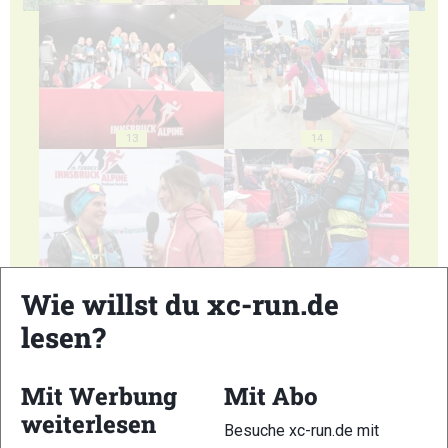
13
14
15
16
Wie willst du xc-run.de
lesen?
Mit Werbung
Mit Abo
weiterlesen
17
18
Besuche xc-run.de mit
20