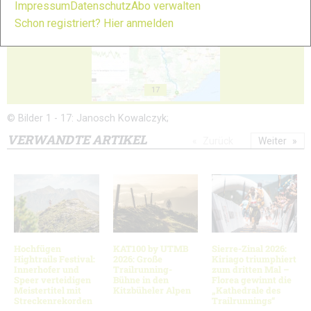
Impressum
Datenschutz
Abo verwalten
Schon registriert? Hier anmelden
17
© Bilder 1 - 17: Janosch Kowalczyk;
VERWANDTE ARTIKEL
Zurück
Weiter
Hochfügen
KAT100 by UTMB
Sierre-Zinal 2026:
Hightrails Festival:
2026: Große
Kiriago triumphiert
Innerhofer und
Trailrunning-
zum dritten Mal –
Speer verteidigen
Bühne in den
Florea gewinnt die
Meistertitel mit
Kitzbüheler Alpen
„Kathedrale des
Streckenrekorden
Trailrunnings“