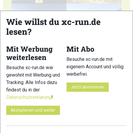
9
10
Wie willst du xc-run.de
lesen?
11
12
Mit Werbung
Mit Abo
weiterlesen
Besuche xc-run.de mit
eigenem Account und völlig
Besuche xc-run.de wie
werbefrei.
gewohnt mit Werbung und
Tracking. Alle Infos dazu
13
14
Jetzt abonnieren
findest du in der
Datenschutzerklärung
!
Akzeptieren und weiter
15
16