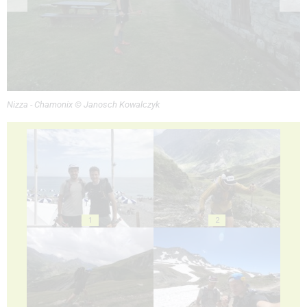
Nizza - Chamonix © Janosch Kowalczyk
1
2