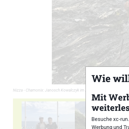
Wie wil
Nizza - Chamonix: Janosch Kowalczyk im Anstieg zum Refuge de
Mit Wer
weiterle
Besuche xc-run.
Werbung und Tra