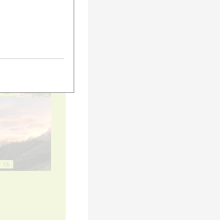
5
10
15