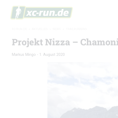
XC-RUN.DE
»
AKTUELLES
»
NEWS
»
TRAILRUNNING
Projekt Nizza – Chamonix
Markus Mingo
-
1. August 2020