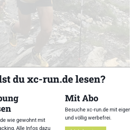
lst du xc-run.de lesen?
 La Croix du Bonhomme auf 2443m © Janosch Kowalczyk
bung
Mit Abo
sen
Besuche xc-run.de mit eig
und völlig werbefrei.
de wie gewohnt mit
cking. Alle Infos dazu