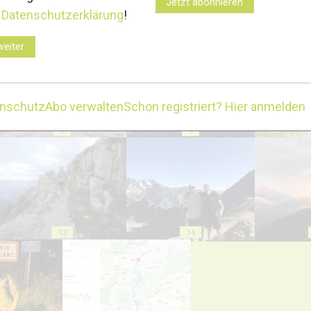
Jetzt abonnieren
r
Datenschutzerklärung
!
3
4
weiter
enschutz
Abo verwalten
Schon registriert? Hier anmelden
8
9
13
14