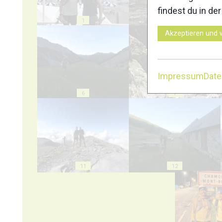
findest du in de
1
2
Akzeptieren und 
Impressum
Dat
6
7
11
12