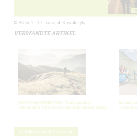
1
© Bilder 1 - 17: Janosch Kowalczyk;
VERWANDTE ARTIKEL
KAT100 by UTMB 2026 – Trailrunning-
Schnalsta
Community trifft sich in den Kitzbüheler Alpen
Trailrun
Schreibe einen Kommentar