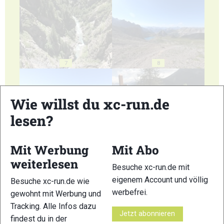
7
8
Wie willst du xc-run.de
lesen?
9
10
Mit Werbung
Mit Abo
weiterlesen
Besuche xc-run.de mit
eigenem Account und völlig
Besuche xc-run.de wie
werbefrei.
gewohnt mit Werbung und
Tracking. Alle Infos dazu
11
12
Jetzt abonnieren
findest du in der