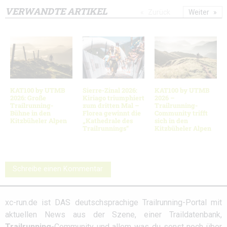
VERWANDTE ARTIKEL
Zurück
Weiter
KAT100 by UTMB
Sierre-Zinal 2026:
KAT100 by UTMB
2026: Große
Kiriago triumphiert
2026 –
Trailrunning-
zum dritten Mal –
Trailrunning-
Bühne in den
Florea gewinnt die
Community trifft
Kitzbüheler Alpen
„Kathedrale des
sich in den
Trailrunnings“
Kitzbüheler Alpen
Schreibe einen Kommentar
xc-run.de ist DAS deutschsprachige Trailrunning-Portal mit
aktuellen News aus der Szene, einer Traildatenbank,
Trailrunning
-Community und allem was du sonst noch über