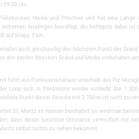
m 09:30 Uhr.
Teilstrecken Media und Pitschen und hat eine Länge 
 extremen Anstiegen bewältigt, der heftigste dabei ist
lt auf knapp 5 km.
inhaltet auch gleichzeitig den höchsten Punkt der Gran
 es den beiden Strecken Grand und Media vorbehalten am
und führt aus Pontresina heraus unterhalb des Piz Muragl
r Loop sich in Pontresina wieder schließt. Die 1.300
chste Punkt dieser Strecke mit 2.730 m ist nicht zu ve
rt St. Moritz im Namen beinhaltet, so wird man bereits
len, dass dieser luxuriöse Ortsname vermutlich nur s
Moritz selbst nichts zu sehen bekommt.