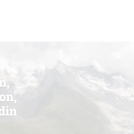
n,
on,
din