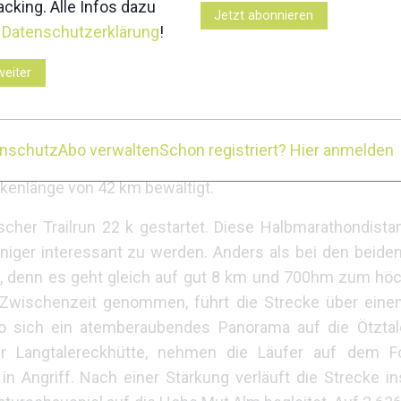
cking. Alle Infos dazu
, wo sich ein atemberaubendes Panorama auf die Ötztal
Jetzt abonnieren
r
Datenschutzerklärung
!
r Langtalereckhütte, nehmen die Läufer auf dem F
s in Angriff. Nach der nächsten Verpflegungsstat
weiter
Alm. Auf 2.636m angekommen, genießen die Läufer das
tal in Richtung Festkogl führt. Hier gilt es, noch einm
l, zum letzten Downhilltrail durch einen schönen Zir
enschutz
Abo verwalten
Schon registriert? Hier anmelden
lnehmer die Anfeuerungen der Zuschauer bis ins Ziel. I
ckenlänge von 42 km bewältigt.
cher Trailrun 22 k gestartet. Diese Halbmarathondistan
iger interessant zu werden. Anders als bei den beide
en, denn es geht gleich auf gut 8 km und 700hm zum hö
wischenzeit genommen, führt die Strecke über einen
wo sich ein atemberaubendes Panorama auf die Ötztal
r Langtalereckhütte, nehmen die Läufer auf dem F
n Angriff. Nach einer Stärkung verläuft die Strecke 