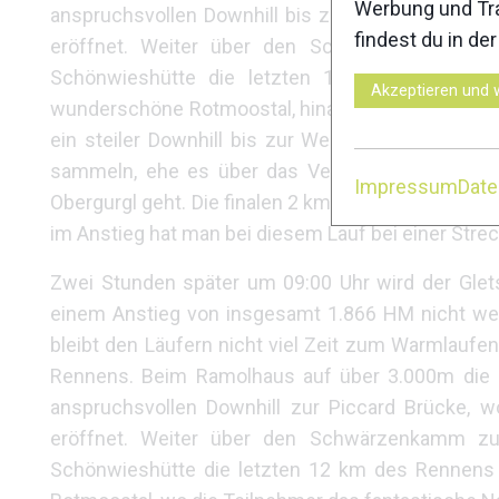
Werbung und Tra
anspruchsvollen Downhill bis zur Piccard Brücke
findest du in de
eröffnet. Weiter über den Schwärzenkamm zu
Schönwieshütte die letzten 17 km des Rennen
Akzeptieren und 
wunderschöne Rotmoostal, hinauf zur Hohen Mut 
ein steiler Downhill bis zur Wegkreuzung Gaisberg
sammeln, ehe es über das Verwall- und Königsta
Impressum
Dat
Obergurgl geht. Die finalen 2 km genießen die Tei
im Anstieg hat man bei diesem Lauf bei einer Stre
Zwei Stunden später um 09:00 Uhr wird der Glets
einem Anstieg von insgesamt 1.866 HM nicht wen
bleibt den Läufern nicht viel Zeit zum Warmlauf
Rennens. Beim Ramolhaus auf über 3.000m die Z
anspruchsvollen Downhill zur Piccard Brücke, 
eröffnet. Weiter über den Schwärzenkamm zu
Schönwieshütte die letzten 12 km des Rennens i