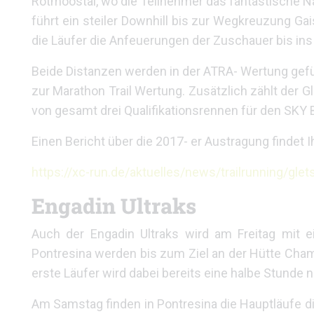
Rotmoostal, wo die Teilnehmer das fantastische 
führt ein steiler Downhill bis zur Wegkreuzung Ga
die Läufer die Anfeuerungen der Zuschauer bis ins 
Beide Distanzen werden in der ATRA- Wertung gefüh
zur Marathon Trail Wertung. Zusätzlich zählt der G
von gesamt drei Qualifikationsrennen für den SK
Einen Bericht über die 2017- er Austragung findet Ih
https://xc-run.de/aktuelles/news/trailrunning/glet
Engadin Ultraks
Auch der Engadin Ultraks wird am Freitag mit 
Pontresina werden bis zum Ziel an der Hütte Cha
erste Läufer wird dabei bereits eine halbe Stunde na
Am Samstag finden in Pontresina die Hauptläufe di