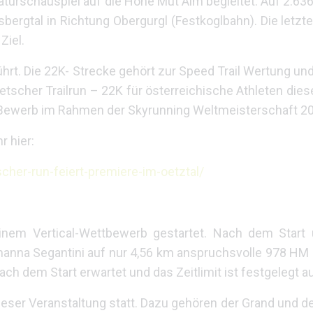
Naturschauspiel auf die Hohe Mut Alm begleitet. Auf 2.
isbergtal in Richtung Obergurgl (Festkoglbahn). Die letz
Ziel.
rt. Die 22K- Strecke gehört zur Speed Trail Wertung und
letscher Trailrun – 22K für österreichische Athleten die
Y Bewerb im Rahmen der Skyrunning Weltmeisterschaft 2
r hier:
scher-run-feiert-premiere-im-oetztal/
einem Vertical-Wettbewerb gestartet. Nach dem Start
manna Segantini auf nur 4,56 km anspruchsvolle 978 HM
ch dem Start erwartet und das Zeitlimit ist festgelegt au
eser Veranstaltung statt. Dazu gehören der Grand und de