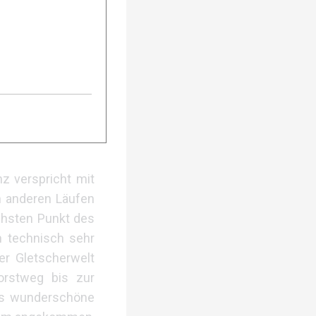
er Gletscherwelt
orstweg bis zur
ion geht es ins
 Panorama, bevor
al alle Körner zu
benwald Richtung
nsgesamt 2.771 HM
z verspricht mit
n anderen Läufen
chsten Punkt des
 technisch sehr
er Gletscherwelt
orstweg bis zur
ins wunderschöne