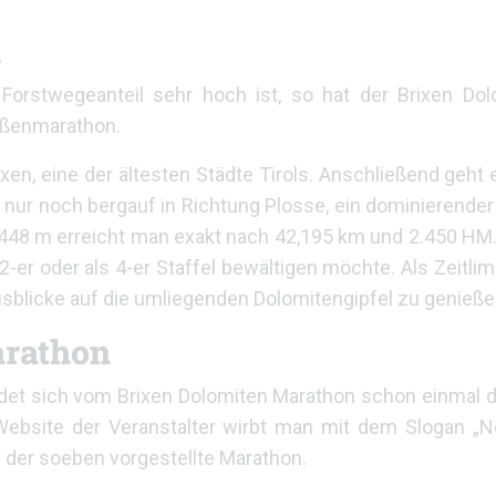
n
orstwegeanteil sehr hoch ist, so hat der Brixen Do
raßenmarathon.
en, eine der ältesten Städte Tirols. Anschließend geht e
h nur noch bergauf in Richtung Plosse, ein dominierende
 2.448 m erreicht man exakt nach 42,195 km und 2.450 HM
2-er oder als 4-er Staffel bewältigen möchte. Als Zeitlim
sblicke auf die umliegenden Dolomitengipfel zu genieße
arathon
det sich vom Brixen Dolomiten Marathon schon einmal 
Website der Veranstalter wirbt man mit dem Slogan „N
 der soeben vorgestellte Marathon.