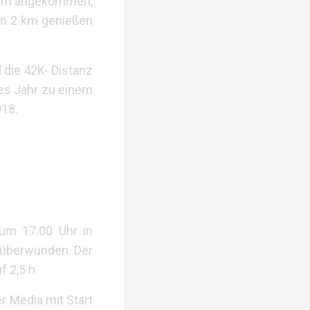
636m angekommen,
ten 2 km genießen
 die 42K- Distanz
ses Jahr zu einem
018.
 um 17:00 Uhr in
 überwunden. Der
f 2,5 h.
r Media mit Start