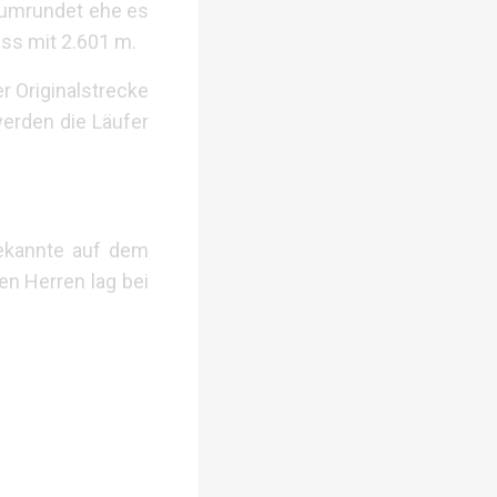
 umrundet ehe es
ass mit 2.601 m.
r Originalstrecke
werden die Läufer
Bekannte auf dem
en Herren lag bei