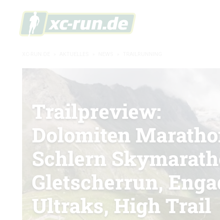
XC-RUN.DE
»
AKTUELLES
»
NEWS
»
TRAILRUNNING
Trailpreview:
Dolomiten Maratho
Schlern Skymarath
Gletscherrun, Enga
Ultraks, High Trail