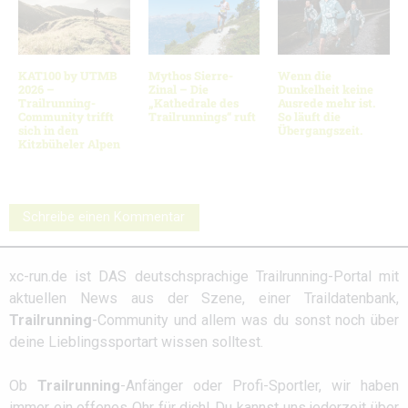
KAT100 by UTMB
Mythos Sierre-
Wenn die
2026 –
Zinal – Die
Dunkelheit keine
Trailrunning-
„Kathedrale des
Ausrede mehr ist.
Community trifft
Trailrunnings“ ruft
So läuft die
sich in den
Übergangszeit.
Kitzbüheler Alpen
Schreibe einen Kommentar
xc-run.de ist DAS deutschsprachige Trailrunning-Portal mit
aktuellen News aus der Szene, einer Traildatenbank,
Trailrunning
-Community und allem was du sonst noch über
deine Lieblingssportart wissen solltest.
Ob
Trailrunning
-Anfänger oder Profi-Sportler, wir haben
immer ein offenes Ohr für dich! Du kannst uns jederzeit über