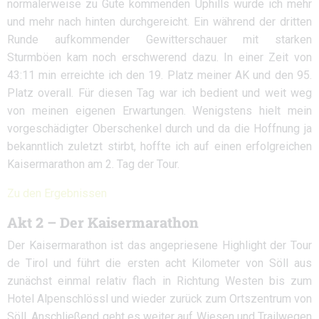
normalerweise zu Gute kommenden Uphills wurde ich mehr
und mehr nach hinten durchgereicht. Ein während der dritten
Runde aufkommender Gewitterschauer mit starken
Sturmböen kam noch erschwerend dazu. In einer Zeit von
43:11 min erreichte ich den 19. Platz meiner AK und den 95.
Platz overall. Für diesen Tag war ich bedient und weit weg
von meinen eigenen Erwartungen. Wenigstens hielt mein
vorgeschädigter Oberschenkel durch und da die Hoffnung ja
bekanntlich zuletzt stirbt, hoffte ich auf einen erfolgreichen
Kaisermarathon am 2. Tag der Tour.
Zu den Ergebnissen
Akt 2 – Der Kaisermarathon
Der Kaisermarathon ist das angepriesene Highlight der Tour
de Tirol und führt die ersten acht Kilometer von Söll aus
zunächst einmal relativ flach in Richtung Westen bis zum
Hotel Alpenschlössl und wieder zurück zum Ortszentrum von
Söll. Anschließend geht es weiter auf Wiesen und Trailwegen