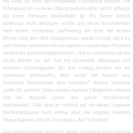
mit einer für mich hervorragenden Platzierung belohnt. Die
Schmerzen im vorderen Oberschenkelmuskel tat ich anfangs
als einen stärkeren Muskelkater ab. Als dieser jedoch
überhaupt nicht abklingen wollte und diese Beschwerden
nach einem moderaten Lauftraining am Ende der ersten
Woche nach dem AUT wiederkamen, wurde mir klar, dass es
sich hierbei vermutlich um ein stärkeres muskuläres Problem
handelt als zunächst angenommen. Und so verbrachte ich die
letzte Woche vor der Tour mit Gymnastik, Massagen und
kürzeren Spaziergängen. Bis zum Freitag Morgen war ich
zumindest schmerzfrei, aber würde der Muskel das
komplette Wochenende über herhalten? Welche Strategie
sollte ich wählen? Unter meinen eigenen Fähigkeiten bleiben
und auf Nummer sicher das ganze Wochenende
durchziehen? Oder aber im Hinblick auf die darauf folgende
Wettkampfpause noch einmal über die eigenen Grenzen
hinauszugehen und ein vorzeitiges „Aus“ riskieren?
Das vorhergesagte schlechte Wetter belastete mich nicht nur