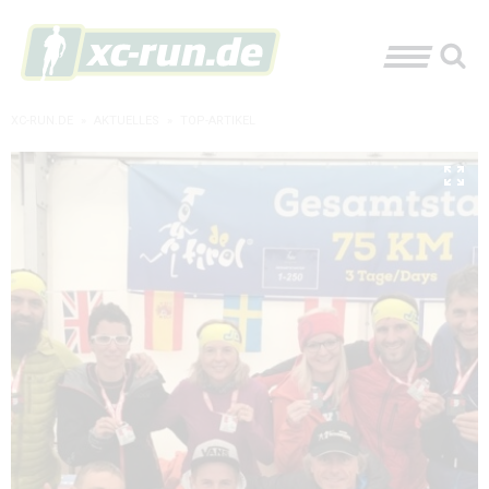
XC-RUN.DE
»
AKTUELLES
»
TOP-ARTIKEL