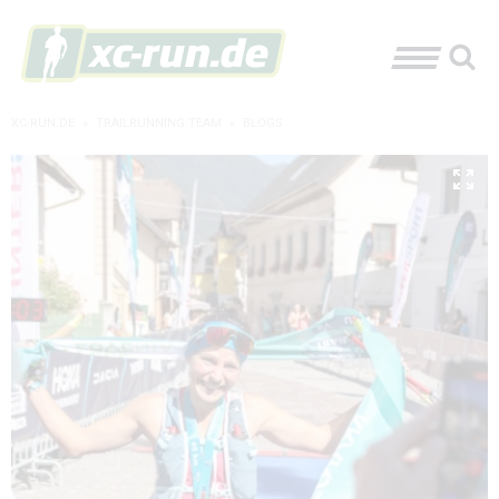
XC-RUN.DE
»
TRAILRUNNING TEAM
»
BLOGS