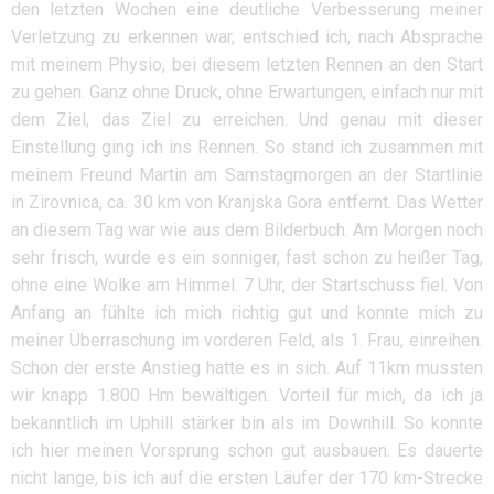
den letzten Wochen eine deutliche Verbesserung meiner
Verletzung zu erkennen war, entschied ich, nach Absprache
mit meinem Physio, bei diesem letzten Rennen an den Start
zu gehen. Ganz ohne Druck, ohne Erwartungen, einfach nur mit
dem Ziel, das Ziel zu erreichen. Und genau mit dieser
Einstellung ging ich ins Rennen. So stand ich zusammen mit
meinem Freund Martin am Samstagmorgen an der Startlinie
in Zirovnica, ca. 30 km von Kranjska Gora entfernt. Das Wetter
an diesem Tag war wie aus dem Bilderbuch. Am Morgen noch
sehr frisch, wurde es ein sonniger, fast schon zu heißer Tag,
ohne eine Wolke am Himmel. 7 Uhr, der Startschuss fiel. Von
Anfang an fühlte ich mich richtig gut und konnte mich zu
meiner Überraschung im vorderen Feld, als 1. Frau, einreihen.
Schon der erste Anstieg hatte es in sich. Auf 11km mussten
wir knapp 1.800 Hm bewältigen. Vorteil für mich, da ich ja
bekanntlich im Uphill stärker bin als im Downhill. So konnte
ich hier meinen Vorsprung schon gut ausbauen. Es dauerte
nicht lange, bis ich auf die ersten Läufer der 170 km-Strecke