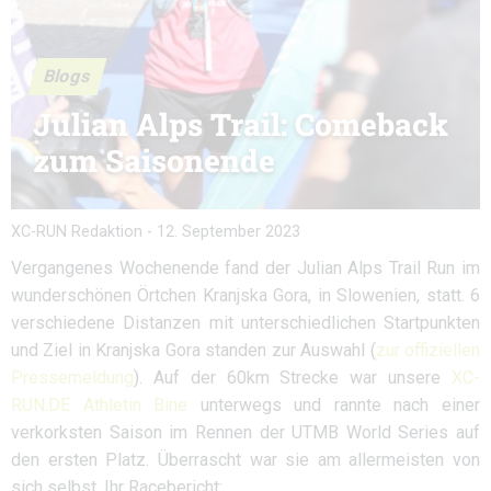
Blogs
Julian Alps Trail: Comeback
zum Saisonende
XC-RUN Redaktion
-
12. September 2023
Vergangenes Wochenende fand der Julian Alps Trail Run im
wunderschönen Örtchen Kranjska Gora, in Slowenien, statt. 6
verschiedene Distanzen mit unterschiedlichen Startpunkten
und Ziel in Kranjska Gora standen zur Auswahl (
zur offiziellen
Pressemeldung
). Auf der 60km Strecke war unsere
XC-
RUN.DE Athletin Bine
unterwegs und rannte nach einer
verkorksten Saison im Rennen der UTMB World Series auf
den ersten Platz. Überrascht war sie am allermeisten von
sich selbst. Ihr Racebericht: