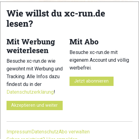
Wie willst du xc-run.de
Golden Trail Series 2021: Teaser
lesen?
Highlights
|
News
Markus Mingo
-
15. Juni 2021
Mit Werbung
Mit Abo
Der Teaser zur Golden Trail Series 2021. Das macht einfach
weiterlesen
Lust auf Wettkampf…
Besuche xc-run.de mit
eigenem Account und völlig
Besuche xc-run.de wie
werbefrei.
gewohnt mit Werbung und
Tracking. Alle Infos dazu
Jetzt abonnieren
findest du in der
Datenschutzerklärung
!
Akzeptieren und weiter
Impressum
Datenschutz
Abo verwalten