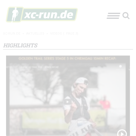
XC-RUN.DE
»
AKTUELLES
»
VIDEOS
(: PAGE 3)
HIGHLIGHTS