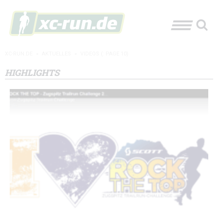
XC-RUN.DE
»
AKTUELLES
»
VIDEOS
(: PAGE 10)
HIGHLIGHTS