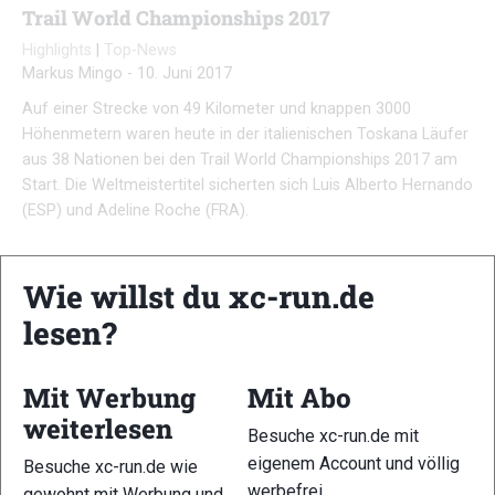
Trail World Championships 2017
Highlights
|
Top-News
Markus Mingo
-
10. Juni 2017
Auf einer Strecke von 49 Kilometer und knappen 3000
Höhenmetern waren heute in der italienischen Toskana Läufer
aus 38 Nationen bei den Trail World Championships 2017 am
Start. Die Weltmeistertitel sicherten sich Luis Alberto Hernando
(ESP) und Adeline Roche (FRA).
Wie willst du xc-run.de
lesen?
Mit Werbung
Mit Abo
weiterlesen
Besuche xc-run.de mit
eigenem Account und völlig
Besuche xc-run.de wie
werbefrei.
gewohnt mit Werbung und