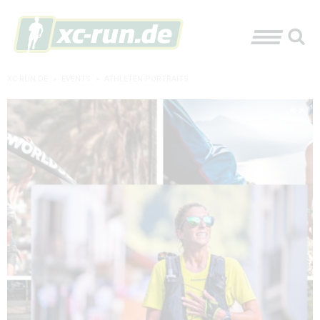
XC-RUN.DE
»
EVENTS
»
ATHLETEN-PORTRAITS