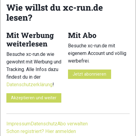
Wie willst du xc-run.de
einem Punktestand von 812 ITRA- Punkten den dritten Rang.
Interessant ist die Tatsache, dass ihr für das in unseren
lesen?
Breitenkreisen relativ unbekannte Rennen Barbudo Trail –
BARBUDO TRAIL mit einer Distanz von 33 km 850 ITRA-
Mit Werbung
Mit Abo
Punkte zugesprochen wurden und als Beispiel die
weiterlesen
überragende Dauwalter für einen UTMB- Sieg „nur“ 801
Besuche xc-run.de mit
Punkte bekommen hat.
eigenem Account und völlig
Besuche xc-run.de wie
werbefrei.
gewohnt mit Werbung und
Platz 3: Tove Alexandersson
Tracking. Alle Infos dazu
Jetzt abonnieren
findest du in der
Datenschutzerklärung
!
Akzeptieren und weiter
Impressum
Datenschutz
Abo verwalten
Schon registriert? Hier anmelden