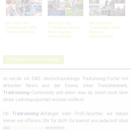
Die Top 5 der
Die Top 5 der
Die Top 5 der
Trailrunner 2024:
Trailrunnerinnen
Trailrunner 2024:
Damen National
2024: Damen
Männer
International
International
Schreibe einen Kommentar
xc-run.de ist DAS deutschsprachige Trailrunning-Portal mit
aktuellen News aus der Szene, einer Traildatenbank,
Trailrunning
-Community und allem was du sonst noch über
deine Lieblingssportart wissen solltest.
Ob
Trailrunning
-Anfänger oder Profi-Sportler, wir haben
immer ein offenes Ohr für dich! Du kannst uns jederzeit über
das
Kontaktformular
erreichen.