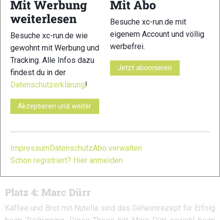
Mit Werbung
Mit Abo
weiterlesen
Besuche xc-run.de mit
eigenem Account und völlig
Besuche xc-run.de wie
werbefrei.
gewohnt mit Werbung und
Tracking. Alle Infos dazu
Jetzt abonnieren
findest du in der
Datenschutzerklärung
!
Akzeptieren und weiter
Impressum
Datenschutz
Abo verwalten
Schon registriert? Hier anmelden
Platz 4: Marc Dürr
Kaffee und Brot mit Nutella sind das Geheimrezept für Erfolg