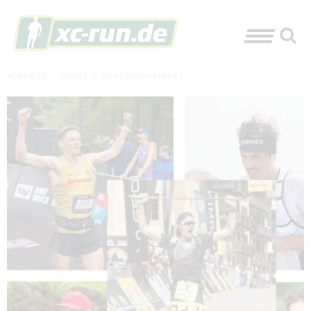
XC-RUN.DE
»
EVENTS
»
ATHLETEN-PORTRAITS