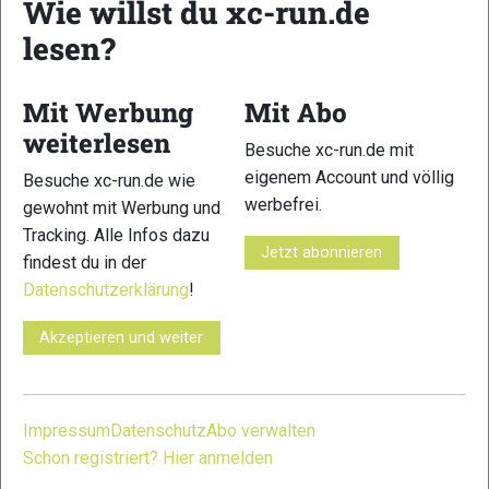
Wie willst du xc-run.de
Cortina Skyrace: 20km – 1.000HM
lesen?
Weitere Infos unter:
https://www.ultratrail.it/it/
Mit Werbung
Mit Abo
weiterlesen
Besuche xc-run.de mit
https://xc-
eigenem Account und völlig
Besuche xc-run.de wie
run.de/trailrunningteam/blogs/cortina-
werbefrei.
gewohnt mit Werbung und
trail-2021-einmal-hoelle-und-zurueck/

Tracking. Alle Infos dazu
Jetzt abonnieren
https://xc-run.de/aktuelles/news/top-
findest du in der
news/lavaredo-ultra-trail-2019-
Datenschutzerklärung
!
freudentaumel-im-schatten-der-dolomiten/
Akzeptieren und weiter
https://xc-
run.de/trailrunningteam/blogs/lavaredo-
ultratrail-2019-avevo-un-sogno/
Impressum
Datenschutz
Abo verwalten
https://xc-run.de/events/utmb-world-
Schon registriert? Hier anmelden
series/news-utmb-world-series/utmb-world-