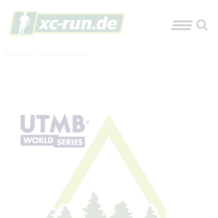
XC-RUN.DE
»
VERANSTALTUNG