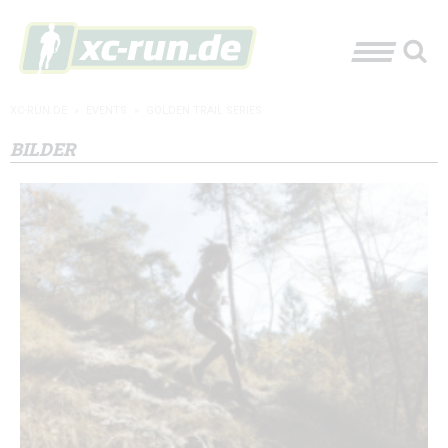
XC-RUN.DE
»
EVENTS
»
GOLDEN TRAIL SERIES
BILDER