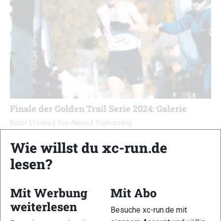
Finale der Golden Trail Serie 2024: Galerie
Bilder
|
Fotos
|
Top-News
|
Trailrunning
Markus Mingo
-
18. Oktober 2024
Wie willst du xc-run.de
Die Bildergalerie zum Finale der GTS 2024 mit Link zu den Live-
lesen?
Ergebnissen…
Mit Werbung
Mit Abo
weiterlesen
Besuche xc-run.de mit