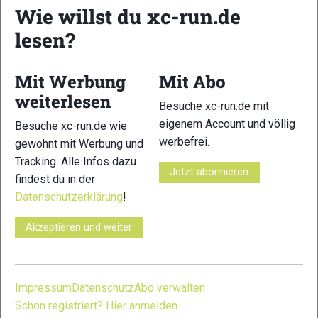
Wie willst du xc-run.de
lesen?
29
30
Mit Werbung
Mit Abo
weiterlesen
Besuche xc-run.de mit
eigenem Account und völlig
Besuche xc-run.de wie
werbefrei.
gewohnt mit Werbung und
Tracking. Alle Infos dazu
31
32
Jetzt abonnieren
findest du in der
Datenschutzerklärung
!
Akzeptieren und weiter
33
34
Impressum
Datenschutz
Abo verwalten
Schon registriert? Hier anmelden