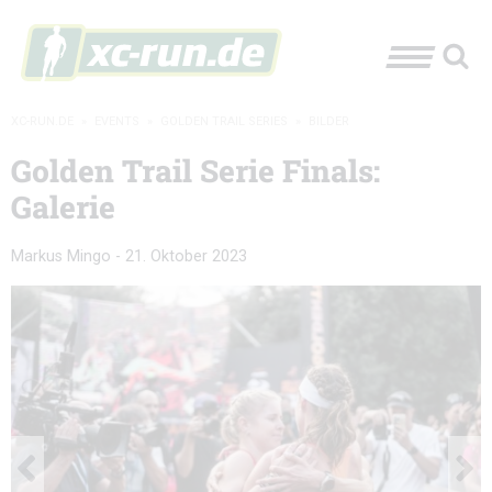
XC-RUN.DE
»
EVENTS
»
GOLDEN TRAIL SERIES
»
BILDER
Golden Trail Serie Finals:
Galerie
Markus Mingo
-
21. Oktober 2023