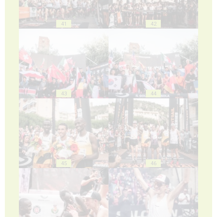
41
42
43
44
45
46