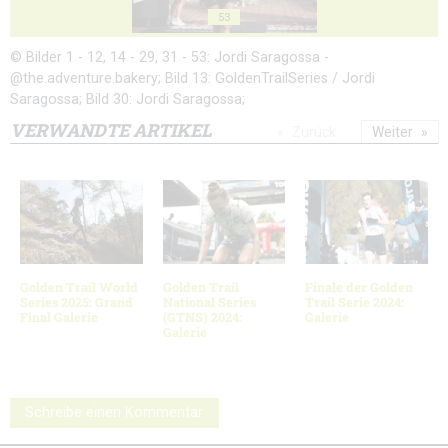
53
© Bilder 1 - 12, 14 - 29, 31 - 53: Jordi Saragossa -
@the.adventure.bakery; Bild 13: GoldenTrailSeries / Jordi
Saragossa; Bild 30: Jordi Saragossa;
VERWANDTE ARTIKEL
Zurück
Weiter
Golden Trail World
Golden Trail
Finale der Golden
Series 2025: Grand
National Series
Trail Serie 2024:
Final Galerie
(GTNS) 2024:
Galerie
Galerie
Schreibe einen Kommentar