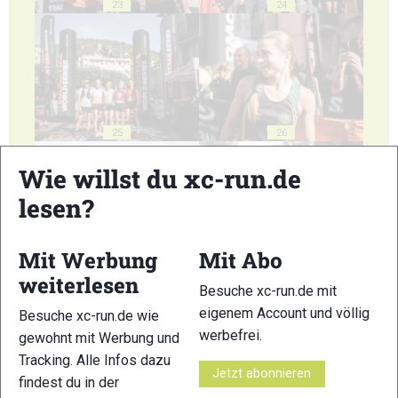
23
24
25
26
Wie willst du xc-run.de
lesen?
Mit Werbung
Mit Abo
27
28
weiterlesen
Besuche xc-run.de mit
eigenem Account und völlig
Besuche xc-run.de wie
werbefrei.
gewohnt mit Werbung und
Tracking. Alle Infos dazu
Jetzt abonnieren
findest du in der
29
30