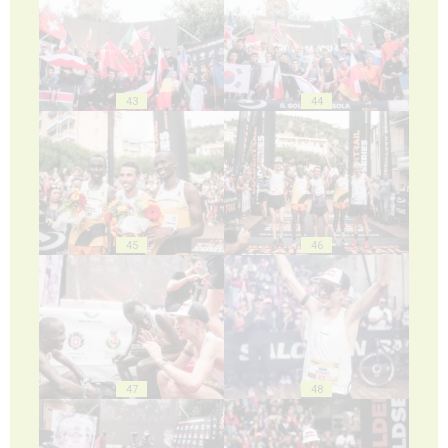
43
44
45
46
47
48