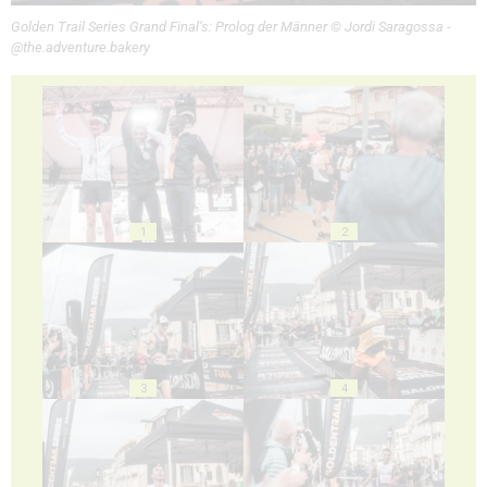
Golden Trail Series Grand Final’s: Prolog der Männer © Jordi Saragossa -
@the.adventure.bakery
1
2
3
4