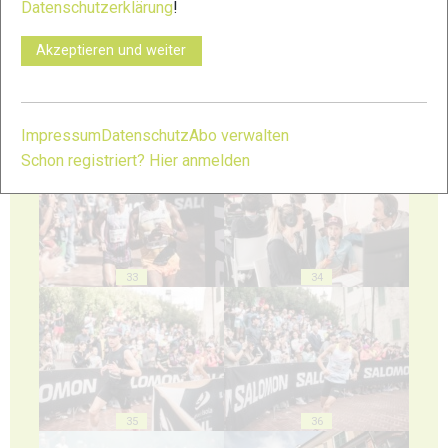
Datenschutzerklärung
!
Akzeptieren und weiter
Impressum
Datenschutz
Abo verwalten
31
32
Schon registriert? Hier anmelden
33
34
35
36