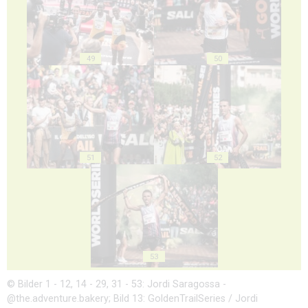
49
50
51
52
53
© Bilder 1 - 12, 14 - 29, 31 - 53: Jordi Saragossa -
@the.adventure.bakery; Bild 13: GoldenTrailSeries / Jordi