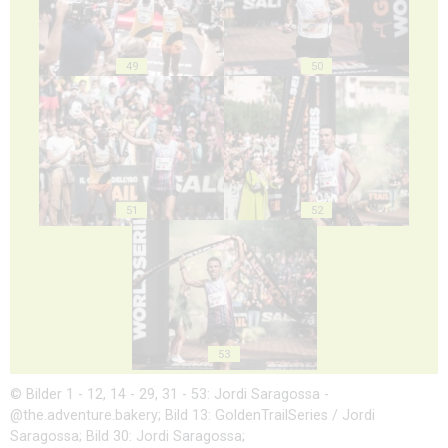
49
50
51
52
53
© Bilder 1 - 12, 14 - 29, 31 - 53: Jordi Saragossa -
@the.adventure.bakery; Bild 13: GoldenTrailSeries / Jordi
Saragossa; Bild 30: Jordi Saragossa;