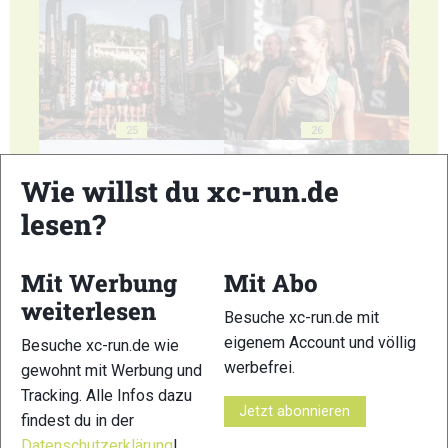
25
26
Wie willst du xc-run.de
lesen?
27
28
Mit Werbung
Mit Abo
weiterlesen
Besuche xc-run.de mit
eigenem Account und völlig
Besuche xc-run.de wie
werbefrei.
gewohnt mit Werbung und
Tracking. Alle Infos dazu
Jetzt abonnieren
29
30
findest du in der
Datenschutzerklärung
!