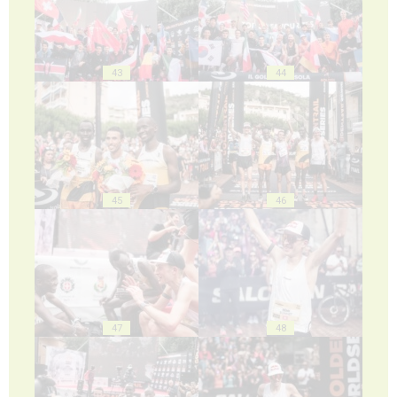
43
44
45
46
47
48