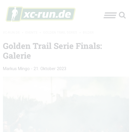
XC-RUN.DE
»
EVENTS
»
GOLDEN TRAIL SERIES
»
BILDER
Golden Trail Serie Finals:
Galerie
Markus Mingo
-
21. Oktober 2023