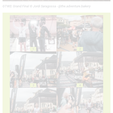
GTWS: Grand Final © Jordi Saragossa - @the.adventure.bakery
1
2
3
4