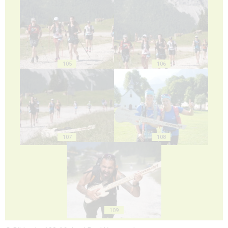
105
106
107
108
109