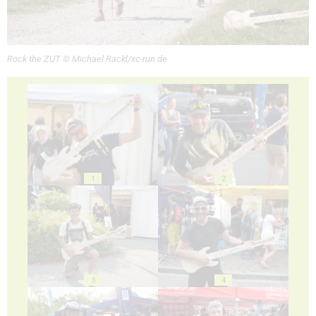
Rock the ZUT © Michael Rackl/xc-run.de
1
2
3
4