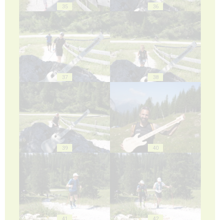
35
36
37
38
39
40
41
42