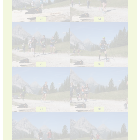
73
74
75
76
77
78