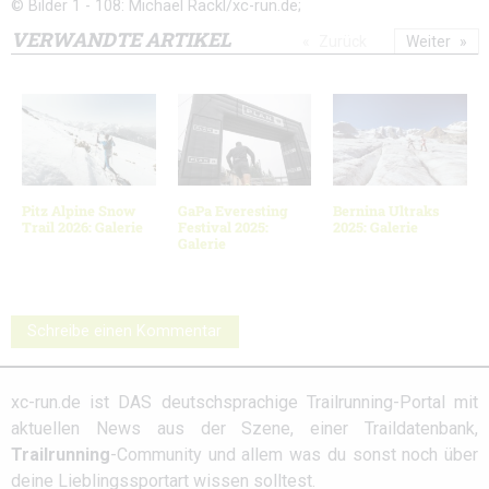
© Bilder 1 - 108: Michael Rackl/xc-run.de;
VERWANDTE ARTIKEL
Zurück
Weiter
Pitz Alpine Snow
GaPa Everesting
Bernina Ultraks
Trail 2026: Galerie
Festival 2025:
2025: Galerie
Galerie
Schreibe einen Kommentar
xc-run.de ist DAS deutschsprachige Trailrunning-Portal mit
aktuellen News aus der Szene, einer Traildatenbank,
Trailrunning
-Community und allem was du sonst noch über
deine Lieblingssportart wissen solltest.