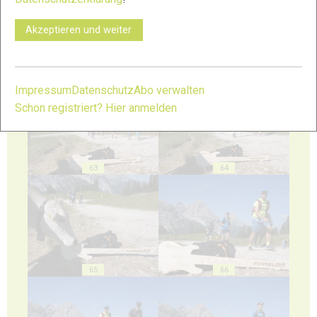
Akzeptieren und weiter
61
62
Impressum
Datenschutz
Abo verwalten
Schon registriert? Hier anmelden
63
64
65
66