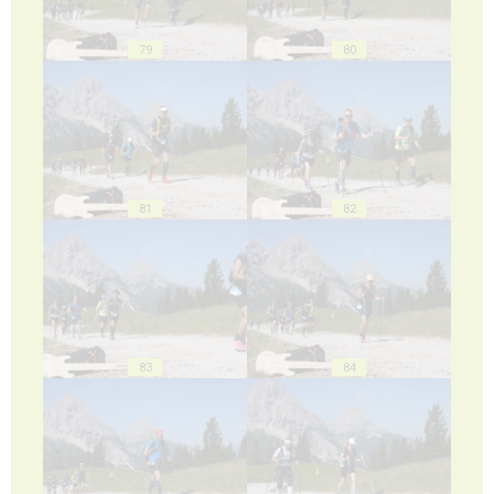
79
80
81
82
83
84