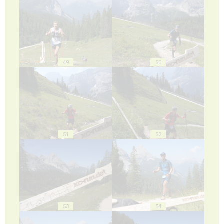
49
50
51
52
53
54