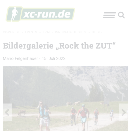
XC-RUN.DE
»
EVENTS
»
TRAILRUNNING-HIGHLIGHTS
»
BILDER
Bildergalerie „Rock the ZUT“
Mario Felgenhauer
-
15. Juli 2022