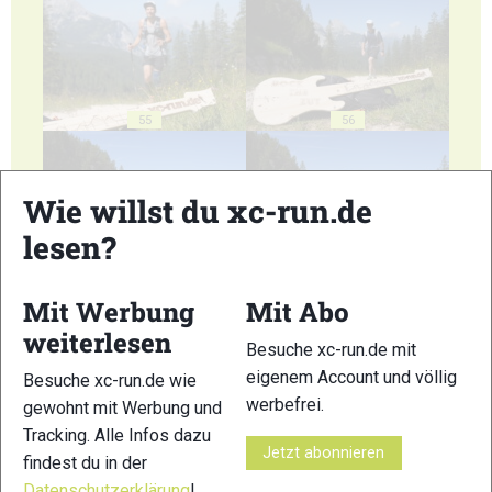
55
56
Wie willst du xc-run.de
lesen?
57
58
Mit Werbung
Mit Abo
weiterlesen
Besuche xc-run.de mit
eigenem Account und völlig
Besuche xc-run.de wie
werbefrei.
gewohnt mit Werbung und
Tracking. Alle Infos dazu
59
60
Jetzt abonnieren
findest du in der
Datenschutzerklärung
!