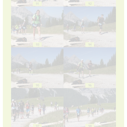
91
92
93
94
95
96
97
98