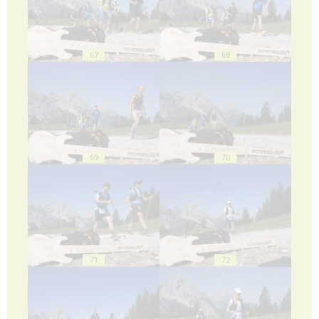
67
68
69
70
71
72