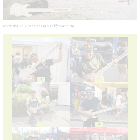
Rock the ZUT © Michael Rackl/xc-run.de
1
2
3
4