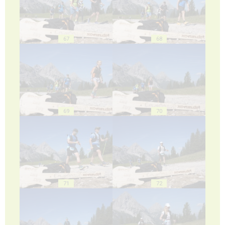
67
68
69
70
71
72