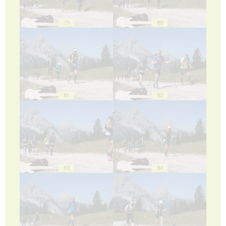
79
80
81
82
83
84