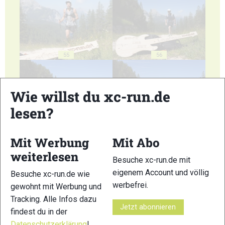
55
56
Wie willst du xc-run.de
lesen?
57
58
Mit Werbung
Mit Abo
weiterlesen
Besuche xc-run.de mit
eigenem Account und völlig
Besuche xc-run.de wie
werbefrei.
gewohnt mit Werbung und
Tracking. Alle Infos dazu
59
60
Jetzt abonnieren
findest du in der
Datenschutzerklärung
!