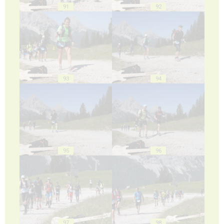
91
92
93
94
95
96
97
98