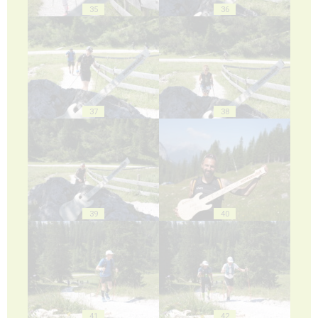
35
36
37
38
39
40
41
42