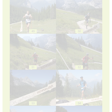
49
50
51
52
53
54