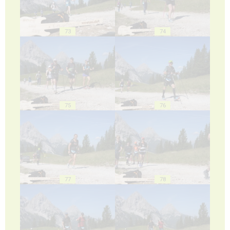
73
74
75
76
77
78