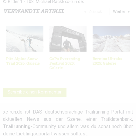
© Bilder 1 - 108: Michael Rackl/xc-run.de;
VERWANDTE ARTIKEL
Zurück
Weiter
Pitz Alpine Snow
GaPa Everesting
Bernina Ultraks
Trail 2026: Galerie
Festival 2025:
2025: Galerie
Galerie
Schreibe einen Kommentar
xc-run.de ist DAS deutschsprachige Trailrunning-Portal mit
aktuellen News aus der Szene, einer Traildatenbank,
Trailrunning
-Community und allem was du sonst noch über
deine Lieblingssportart wissen solltest.