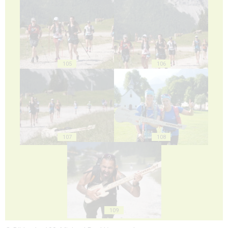
105
106
107
108
109