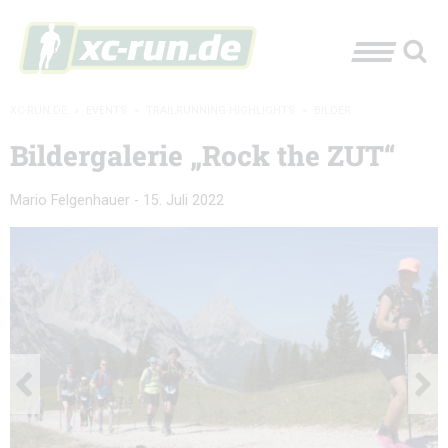
XC-RUN.DE
»
EVENTS
»
TRAILRUNNING-HIGHLIGHTS
»
BILDER
Bildergalerie „Rock the ZUT“
Mario Felgenhauer
-
15. Juli 2022