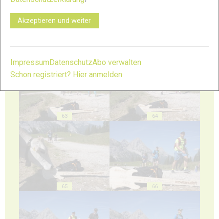
Akzeptieren und weiter
61
62
Impressum
Datenschutz
Abo verwalten
Schon registriert? Hier anmelden
63
64
65
66