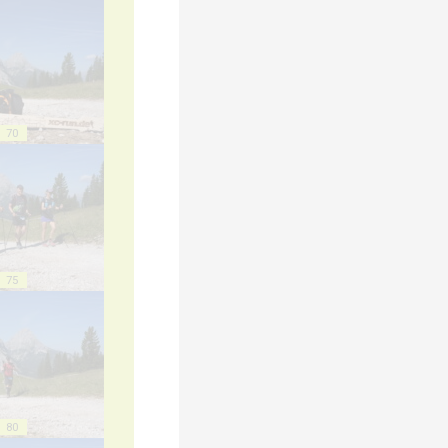
70
75
80