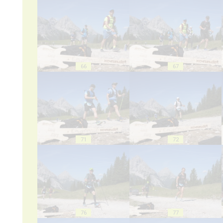
66
67
71
72
76
77