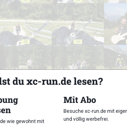
33
34
38
39
lst du xc-run.de lesen?
43
44
bung
Mit Abo
sen
Besuche xc-run.de mit eig
und völlig werbefrei.
de wie gewohnt mit
48
49