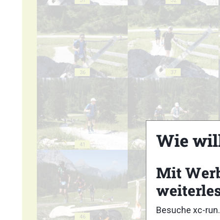
31
32
36
37
Wie wil
41
42
Mit Wer
weiterle
Besuche xc-run.
46
47