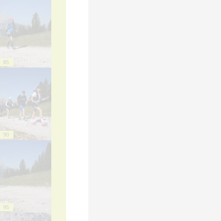
85
90
95