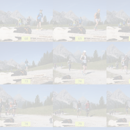
68
69
73
74
78
79