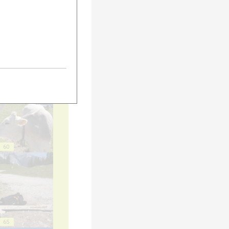
55
60
65