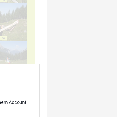
35
40
45
enem Account
50