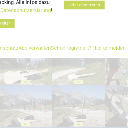
cking. Alle Infos dazu
Jetzt abonnieren
r
Datenschutzerklärung
!
weiter
53
54
enschutz
Abo verwalten
Schon registriert? Hier anmelden
58
59
63
64