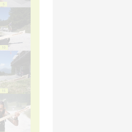
5
10
15