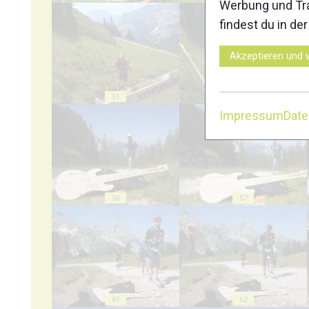
Werbung und Tra
findest du in de
Akzeptieren und 
51
52
Impressum
Dat
56
57
61
62