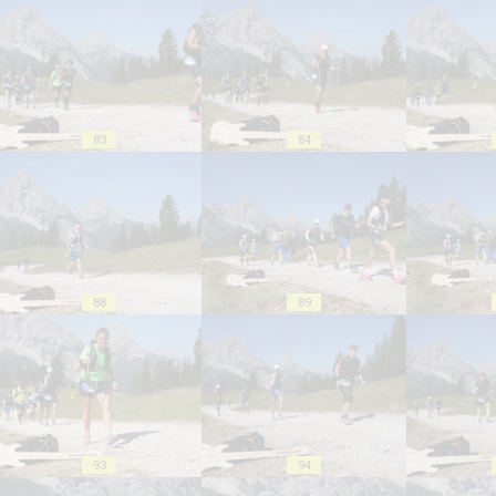
83
84
88
89
93
94