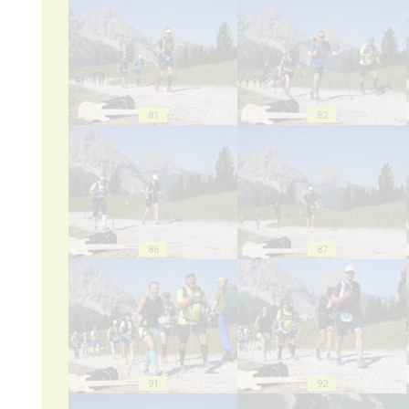
81
82
86
87
91
92