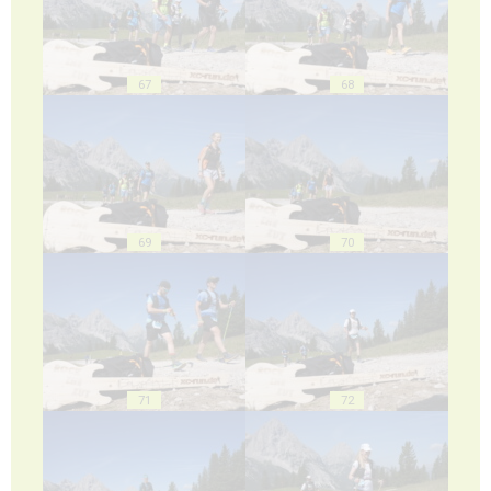
67
68
69
70
71
72