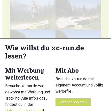
55
56
Wie willst du xc-run.de
lesen?
57
58
Mit Werbung
Mit Abo
weiterlesen
Besuche xc-run.de mit
eigenem Account und völlig
Besuche xc-run.de wie
werbefrei.
gewohnt mit Werbung und
Tracking. Alle Infos dazu
59
60
Jetzt abonnieren
findest du in der
Datenschutzerklärung
!