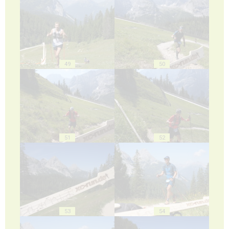
49
50
51
52
53
54