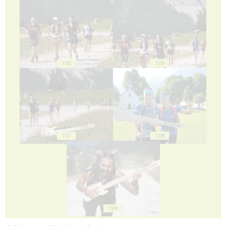
105
106
107
108
109