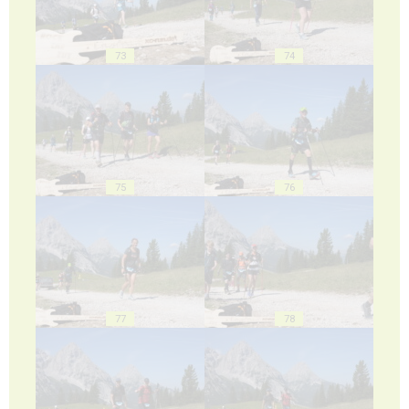
73
74
75
76
77
78