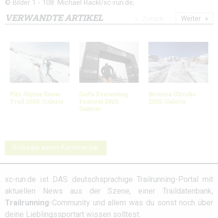
© Bilder 1 - 108: Michael Rackl/xc-run.de;
VERWANDTE ARTIKEL
Zurück
Weiter
Pitz Alpine Snow
GaPa Everesting
Bernina Ultraks
Trail 2026: Galerie
Festival 2025:
2025: Galerie
Galerie
Schreibe einen Kommentar
xc-run.de ist DAS deutschsprachige Trailrunning-Portal mit
aktuellen News aus der Szene, einer Traildatenbank,
Trailrunning
-Community und allem was du sonst noch über
deine Lieblingssportart wissen solltest.