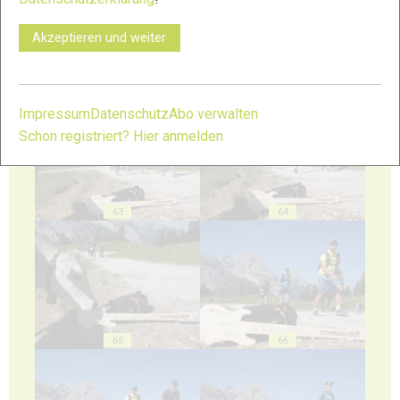
Akzeptieren und weiter
61
62
Impressum
Datenschutz
Abo verwalten
Schon registriert? Hier anmelden
63
64
65
66