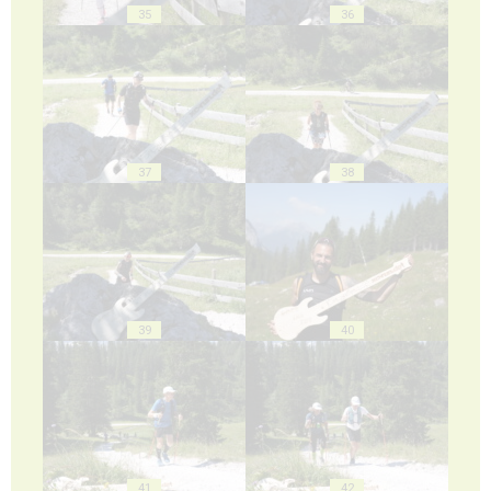
35
36
37
38
39
40
41
42