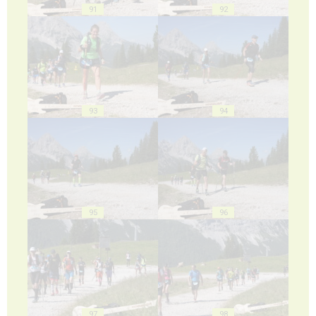
91
92
93
94
95
96
97
98