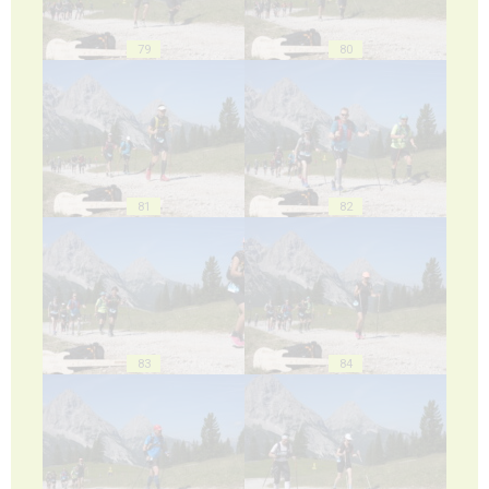
79
80
81
82
83
84