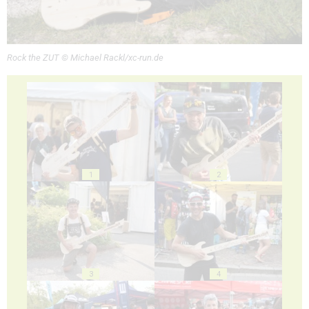
Rock the ZUT © Michael Rackl/xc-run.de
1
2
3
4