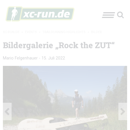
XC-RUN.DE
»
EVENTS
»
TRAILRUNNING-HIGHLIGHTS
»
BILDER
Bildergalerie „Rock the ZUT“
Mario Felgenhauer
-
15. Juli 2022