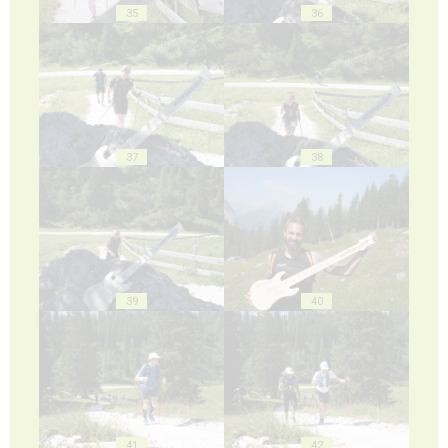
35
36
37
38
39
40
41
42