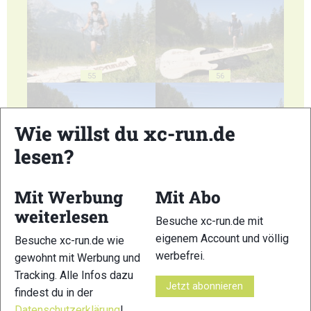
55
56
Wie willst du xc-run.de
lesen?
57
58
Mit Werbung
Mit Abo
weiterlesen
Besuche xc-run.de mit
eigenem Account und völlig
Besuche xc-run.de wie
werbefrei.
gewohnt mit Werbung und
Tracking. Alle Infos dazu
59
60
Jetzt abonnieren
findest du in der
Datenschutzerklärung
!