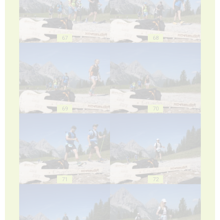
67
68
69
70
71
72