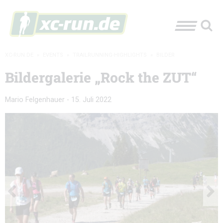
XC-RUN.DE
»
EVENTS
»
TRAILRUNNING-HIGHLIGHTS
»
BILDER
Bildergalerie „Rock the ZUT“
Mario Felgenhauer
-
15. Juli 2022