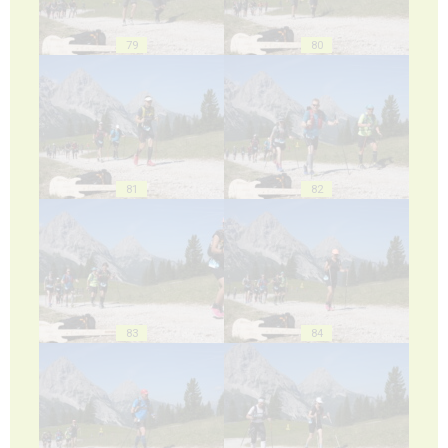
79
80
81
82
83
84