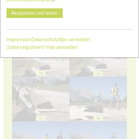
Akzeptieren und weiter
61
62
Impressum
Datenschutz
Abo verwalten
Schon registriert? Hier anmelden
63
64
65
66