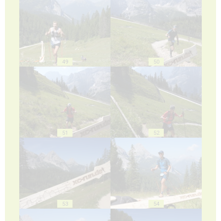
49
50
51
52
53
54