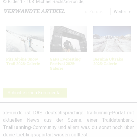
© Bilder 1 - 108: Michael Rackl/xc-run.de;
VERWANDTE ARTIKEL
Zurück
Weiter
Pitz Alpine Snow
GaPa Everesting
Bernina Ultraks
Trail 2026: Galerie
Festival 2025:
2025: Galerie
Galerie
Schreibe einen Kommentar
xc-run.de ist DAS deutschsprachige Trailrunning-Portal mit
aktuellen News aus der Szene, einer Traildatenbank,
Trailrunning
-Community und allem was du sonst noch über
deine Lieblingssportart wissen solltest.