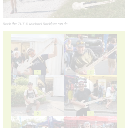
Rock the ZUT © Michael Rackl/xc-run.de
1
2
3
4