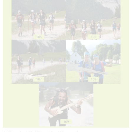
105
106
107
108
109