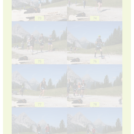
73
74
75
76
77
78