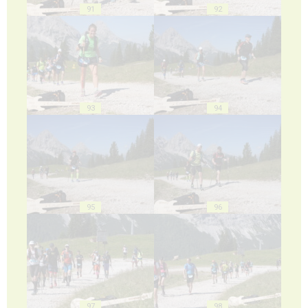
91
92
93
94
95
96
97
98