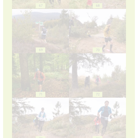
67
68
69
70
71
72