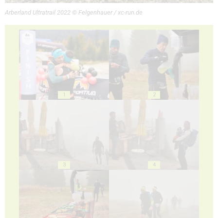
Arberland Ultratrail 2022 © Felgenhauer / xc-run.de
1
2
3
4