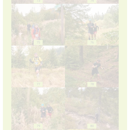
73
74
75
76
77
78
79
80