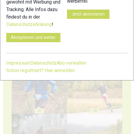
werbefrei.
gewohnt mit Werbung und
Tracking. Alle Infos dazu
Jetzt abonnieren
findest du in der
Datenschutzerklärung
!
43
44
Akzeptieren und weiter
Impressum
Datenschutz
Abo verwalten
45
46
Schon registriert? Hier anmelden
47
48