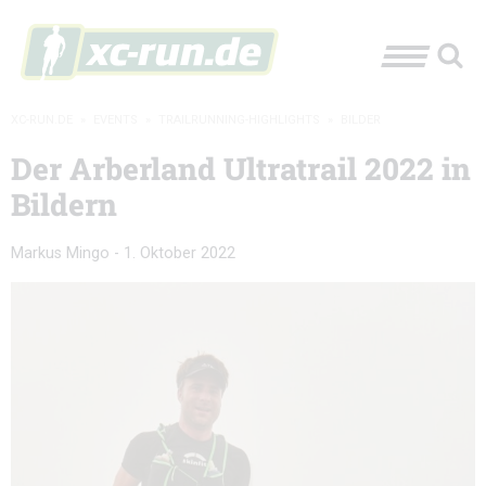
XC-RUN.DE
»
EVENTS
»
TRAILRUNNING-HIGHLIGHTS
»
BILDER
Der Arberland Ultratrail 2022 in
Bildern
Markus Mingo
-
1. Oktober 2022