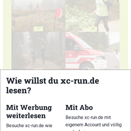
37
38
39
40
Wie willst du xc-run.de
lesen?
Mit Werbung
Mit Abo
weiterlesen
41
42
Besuche xc-run.de mit
eigenem Account und völlig
Besuche xc-run.de wie