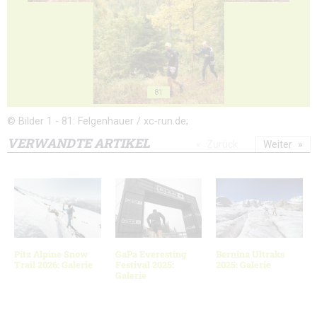
81
© Bilder 1 - 81: Felgenhauer / xc-run.de;
VERWANDTE ARTIKEL
Zurück
Weiter
Pitz Alpine Snow
GaPa Everesting
Bernina Ultraks
Trail 2026: Galerie
Festival 2025:
2025: Galerie
Galerie