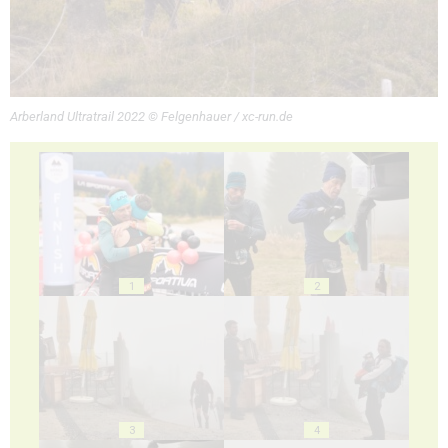
Arberland Ultratrail 2022 © Felgenhauer / xc-run.de
1
2
3
4