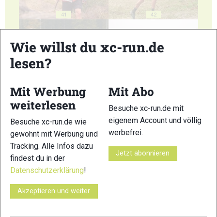
41
42
Wie willst du xc-run.de
lesen?
43
44
Mit Werbung
Mit Abo
weiterlesen
Besuche xc-run.de mit
eigenem Account und völlig
Besuche xc-run.de wie
werbefrei.
gewohnt mit Werbung und
Tracking. Alle Infos dazu
Jetzt abonnieren
45
46
findest du in der
Datenschutzerklärung
!
Akzeptieren und weiter