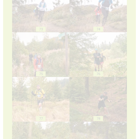
73
74
75
76
77
78