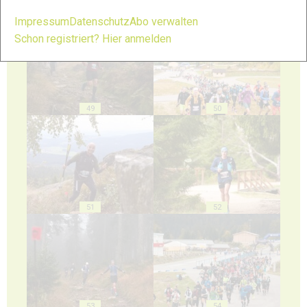
47
48
Impressum
Datenschutz
Abo verwalten
Schon registriert? Hier anmelden
49
50
51
52
53
54