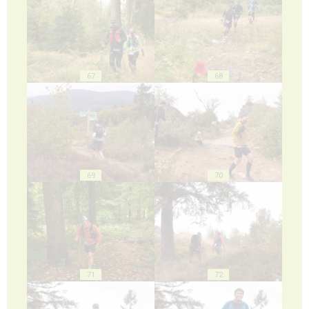
67
68
69
70
71
72