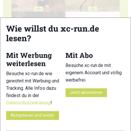
41
42
Wie willst du xc-run.de
lesen?
43
44
Mit Werbung
Mit Abo
weiterlesen
Besuche xc-run.de mit
eigenem Account und völlig
Besuche xc-run.de wie
werbefrei.
gewohnt mit Werbung und
Tracking. Alle Infos dazu
Jetzt abonnieren
45
46
findest du in der
Datenschutzerklärung
!
Akzeptieren und weiter