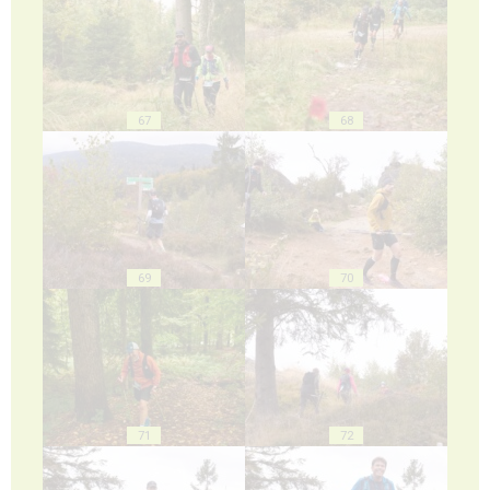
67
68
69
70
71
72