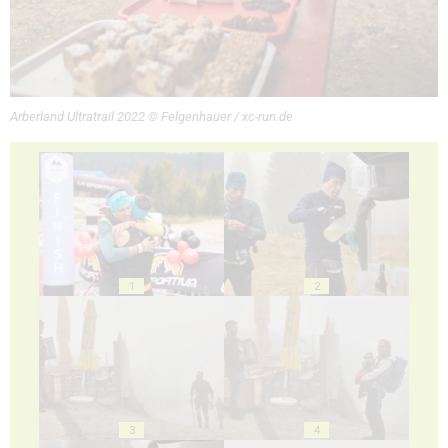
Arberland Ultratrail 2022 © Felgenhauer / xc-run.de
1
2
3
4