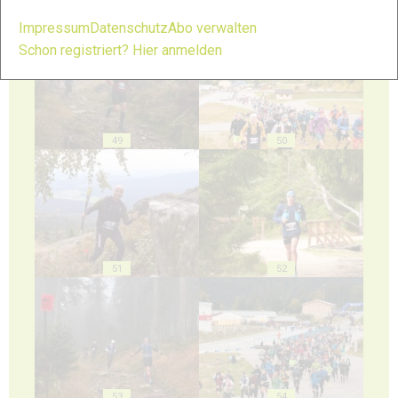
47
48
Impressum
Datenschutz
Abo verwalten
Schon registriert? Hier anmelden
49
50
51
52
53
54