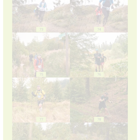
73
74
75
76
77
78