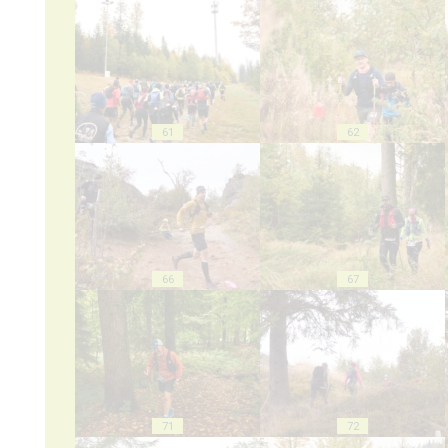
61
62
66
67
71
72