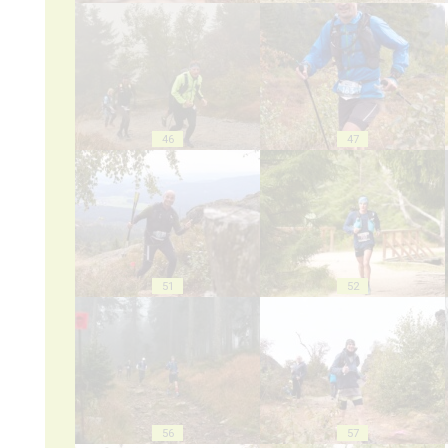
46
47
51
52
56
57