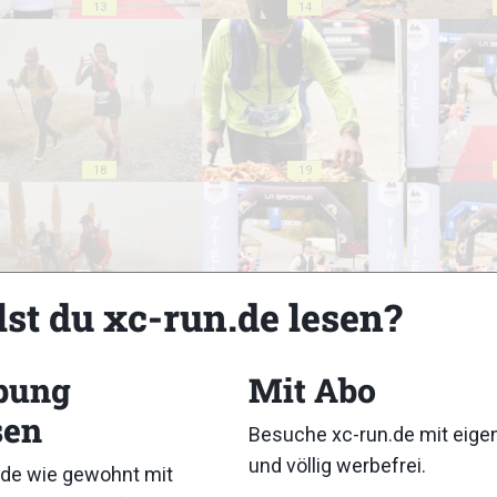
13
14
18
19
lst du xc-run.de lesen?
23
24
bung
Mit Abo
sen
Besuche xc-run.de mit eig
und völlig werbefrei.
de wie gewohnt mit
28
29