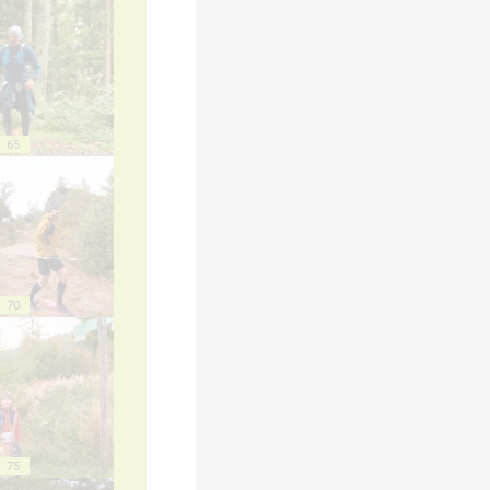
65
70
75