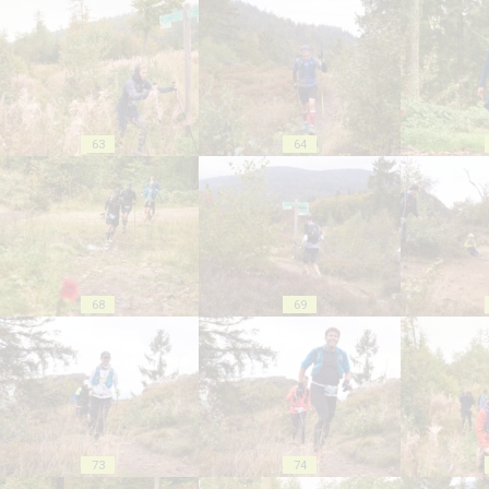
63
64
68
69
73
74