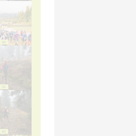
50
55
60