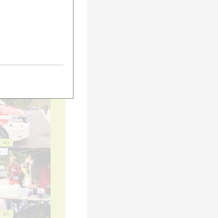
35
40
45