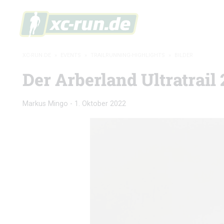
XC-RUN.DE
»
EVENTS
»
TRAILRUNNING-HIGHLIGHTS
»
BILDER
Der Arberland Ultratrail 
Markus Mingo
-
1. Oktober 2022