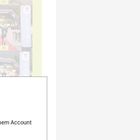
15
20
25
enem Account
30