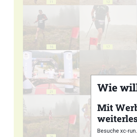
11
12
16
17
Wie wil
21
22
Mit Wer
weiterle
Besuche xc-run.
26
27