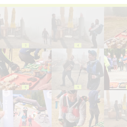
3
4
8
9