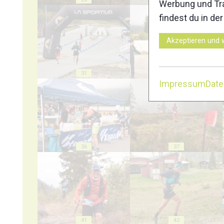
Werbung und Tra
findest du in de
Akzeptieren und 
31
32
Impressum
Dat
36
37
41
42