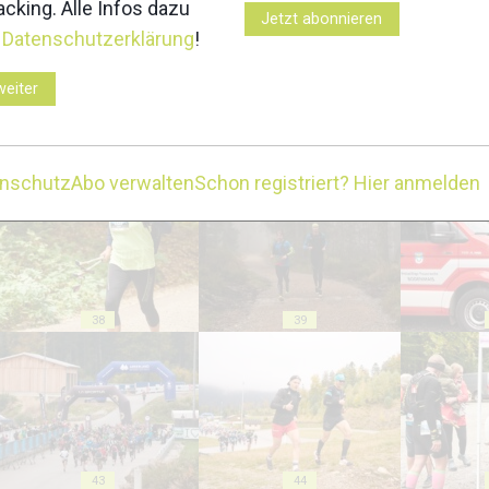
cking. Alle Infos dazu
Jetzt abonnieren
r
Datenschutzerklärung
!
weiter
33
34
enschutz
Abo verwalten
Schon registriert? Hier anmelden
38
39
43
44