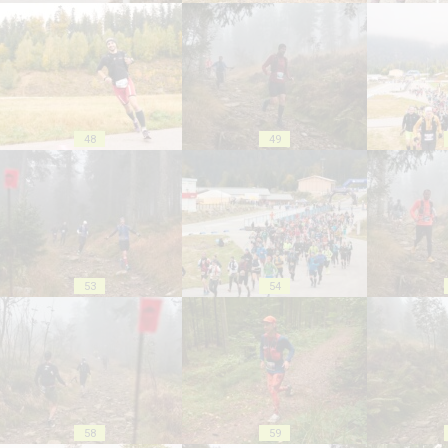
48
49
53
54
58
59