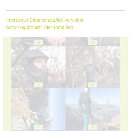
19
20
Impressum
Datenschutz
Abo verwalten
Schon registriert? Hier anmelden
21
22
23
24
25
26