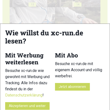
13
14
Wie willst du xc-run.de
lesen?
15
16
Mit Werbung
Mit Abo
weiterlesen
Besuche xc-run.de mit
eigenem Account und völlig
Besuche xc-run.de wie
17
18
werbefrei.
gewohnt mit Werbung und
Tracking. Alle Infos dazu
Jetzt abonnieren
findest du in der
Datenschutzerklärung
!
Akzeptieren und weiter