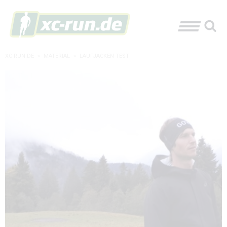
XC-RUN.DE
»
MATERIAL
»
LAUFJACKEN-TEST