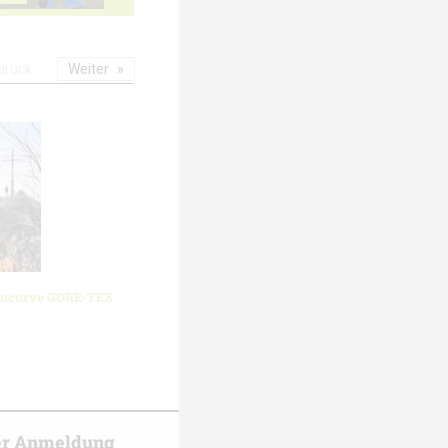
urück
Weiter
oncurve GORE-TEX
er Anmeldung