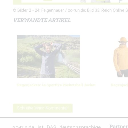
© Bilder 2 - 24: Felgenhauer / xc-run.de; Bild 33: Reich Online S
VERWANDTE ARTIKEL
Regenjacken: La Sportiva Pocketshell Jacket
Regenjac
Schreibe einen Kommentar
Partne
xc-run.de ist DAS deutschsprachige