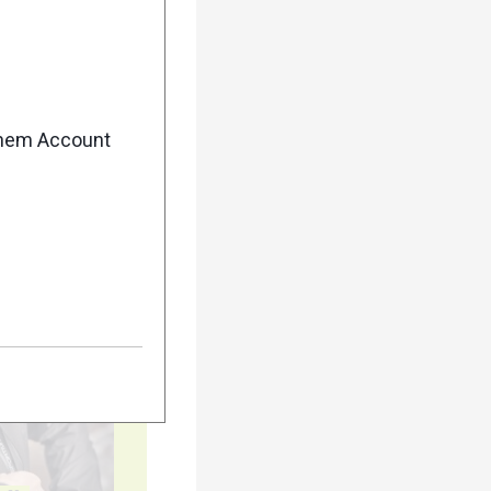
5
enem Account
10
15