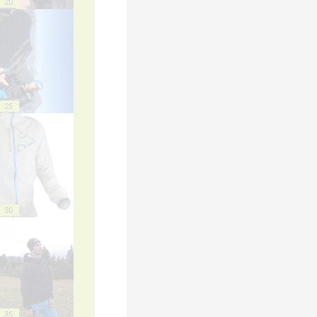
20
25
30
35