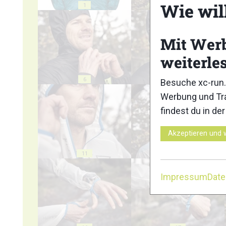
Wie wil
1
2
Mit Wer
weiterle
6
7
Besuche xc-run.
Werbung und Tra
findest du in de
Akzeptieren und 
11
12
Impressum
Dat