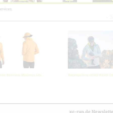
ervices;
Z
ken: Montane Minimus Lite
Regenjacken: GOREWEAR C
r
xc-run.de Newslett