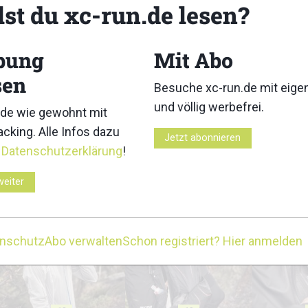
lst du xc-run.de lesen?
3
4
bung
Mit Abo
sen
Besuche xc-run.de mit eig
und völlig werbefrei.
8
9
de wie gewohnt mit
cking. Alle Infos dazu
Jetzt abonnieren
r
Datenschutzerklärung
!
weiter
13
14
enschutz
Abo verwalten
Schon registriert? Hier anmelden