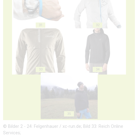
31
32
33
34
35
© Bilder 2 - 24: Felgenhauer / xc-run.de; Bild 33: Reich Online
Services;