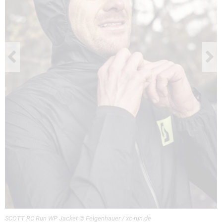
SCOTT RC Run WP Jacket © Felgenhauer / xc-run.de