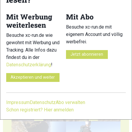
Mit Werbung
Mit Abo
weiterlesen
Besuche xc-run.de mit
eigenem Account und völlig
19
20
Besuche xc-run.de wie
werbefrei.
gewohnt mit Werbung und
Tracking. Alle Infos dazu
Jetzt abonnieren
findest du in der
Datenschutzerklärung
!
21
22
Akzeptieren und weiter
Impressum
Datenschutz
Abo verwalten
Schon registriert? Hier anmelden
23
24