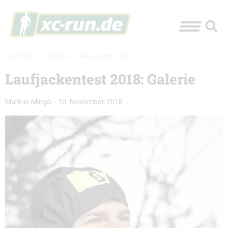
XC-RUN.DE
»
MATERIAL
»
LAUFJACKEN-TEST
Laufjackentest 2018: Galerie
Markus Mingo
-
10. November 2018