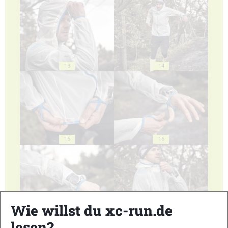
13
14
15
16
Wie willst du xc-run.de
17
18
lesen?