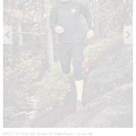
SCOTT RC Run WB Jacket © Felgenhauer / xc-run.de