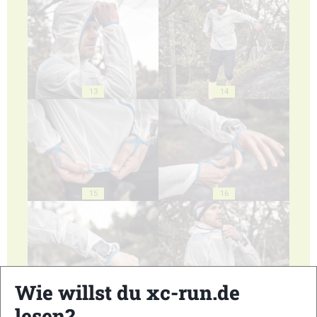
13
14
15
16
Wie willst du xc-run.de
17
18
lesen?