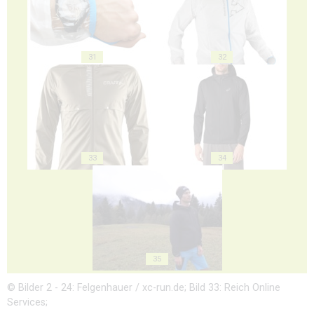
31
32
33
34
35
© Bilder 2 - 24: Felgenhauer / xc-run.de; Bild 33: Reich Online
Services;