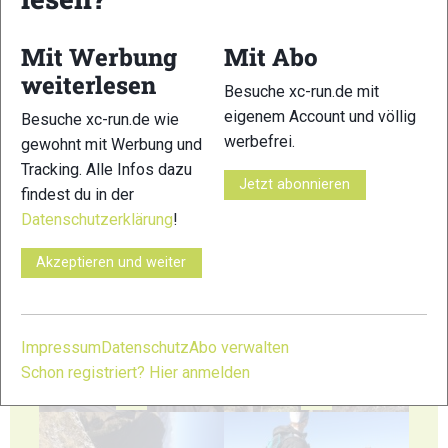
Mit Werbung
Mit Abo
weiterlesen
Besuche xc-run.de mit
eigenem Account und völlig
19
20
Besuche xc-run.de wie
werbefrei.
gewohnt mit Werbung und
Tracking. Alle Infos dazu
Jetzt abonnieren
findest du in der
Datenschutzerklärung
!
21
22
Akzeptieren und weiter
Impressum
Datenschutz
Abo verwalten
Schon registriert? Hier anmelden
23
24