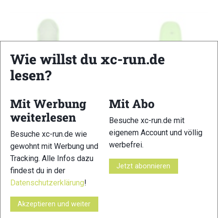
Wie willst du xc-run.de
lesen?
Mit Werbung
Mit Abo
weiterlesen
Besuche xc-run.de mit
eigenem Account und völlig
Besuche xc-run.de wie
werbefrei.
gewohnt mit Werbung und
Tracking. Alle Infos dazu
Inov8 Stormshell Waterproof Jacket
Jetzt abonnieren
findest du in der
Laufjacken-Test
Datenschutzerklärung
!
XC-RUN Redaktion
-
12. November 2022
Wer eine Jacke sucht, die racetauglich, wasserdicht, leicht und
Akzeptieren und weiter
stylisch ist, kann bei der Inov8 Stormshell beruhigt zugreifen.