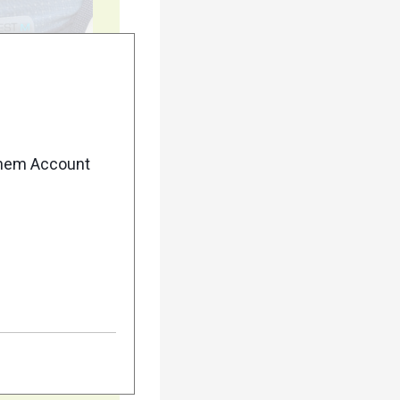
5
enem Account
10
15