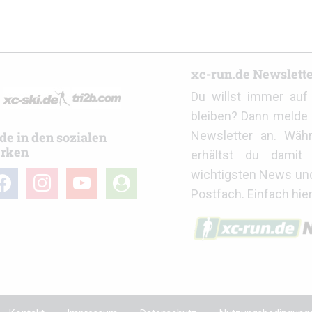
r
xc-run.de Newslett
Du willst immer au
bleiben? Dann melde 
Newsletter an. Wäh
de in den sozialen
rken
erhältst du damit 
wichtigsten News un
cebook
instagram
youtube
user-
Postfach. Einfach hie
circle