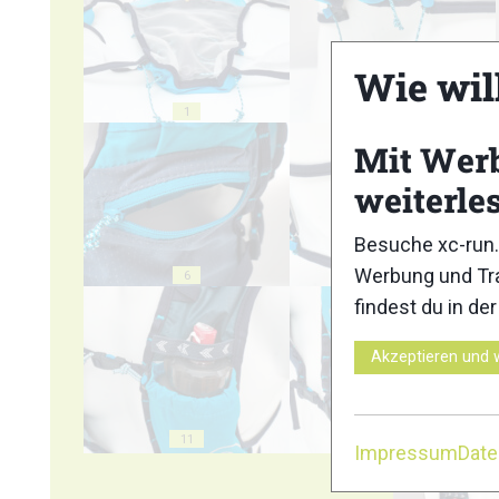
Wie wil
1
2
Mit Wer
weiterle
Besuche xc-run.
Werbung und Tra
6
7
findest du in de
Akzeptieren und 
11
12
Impressum
Dat