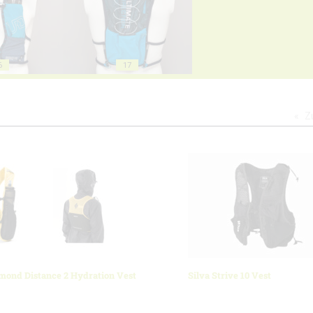
6
17
Z
mond Distance 2 Hydration Vest
Silva Strive 10 Vest