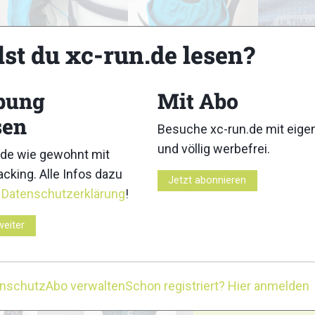
lst du xc-run.de lesen?
3
4
bung
Mit Abo
sen
Besuche xc-run.de mit eig
und völlig werbefrei.
de wie gewohnt mit
cking. Alle Infos dazu
8
9
Jetzt abonnieren
r
Datenschutzerklärung
!
weiter
13
14
enschutz
Abo verwalten
Schon registriert? Hier anmelden