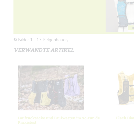
1
© Bilder 1 - 17: Felgenhauer;
VERWANDTE ARTIKEL
Laufrucksäcke und Laufwesten im xc-run.de
Black Dia
Praxistest