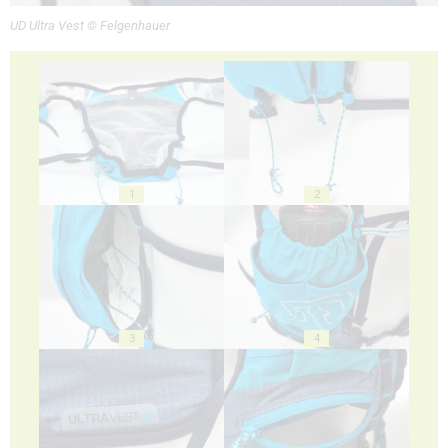
UD Ultra Vest © Felgenhauer
1
2
3
4