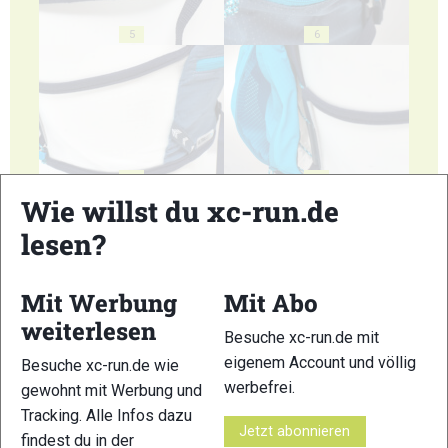
5
6
7
8
Wie willst du xc-run.de
lesen?
Mit Werbung
Mit Abo
weiterlesen
9
10
Besuche xc-run.de mit
eigenem Account und völlig
Besuche xc-run.de wie
werbefrei.
gewohnt mit Werbung und
Tracking. Alle Infos dazu
Jetzt abonnieren
findest du in der