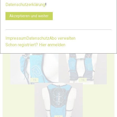
Datenschutzerklärung
!
11
12
Akzeptieren und weiter
Impressum
Datenschutz
Abo verwalten
13
14
Schon registriert? Hier anmelden
15
16