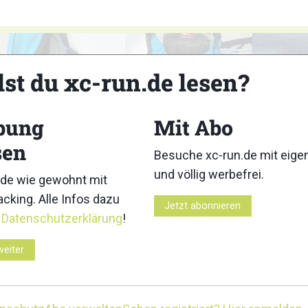
lst du xc-run.de lesen?
bung
Mit Abo
3
4
sen
Besuche xc-run.de mit eig
und völlig werbefrei.
de wie gewohnt mit
cking. Alle Infos dazu
Jetzt abonnieren
r
Datenschutzerklärung
!
8
9
weiter