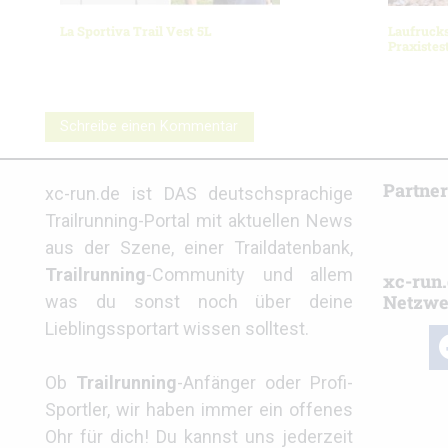
La Sportiva Trail Vest 5L
Laufruck
Praxistes
Schreibe einen Kommentar
Partne
xc-run.de ist DAS deutschsprachige
Trailrunning-Portal mit aktuellen News
aus der Szene, einer Traildatenbank,
Trailrunning
-Community und allem
xc-run.
Netzwe
was du sonst noch über deine
Lieblingssportart wissen solltest.
fa
Ob
Trailrunning
-Anfänger oder Profi-
Sportler, wir haben immer ein offenes
Ohr für dich! Du kannst uns jederzeit