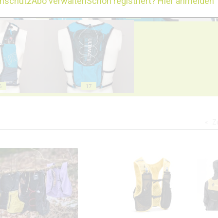
enschutz
Abo verwalten
Schon registriert? Hier anmelden
13
14
6
17
Z