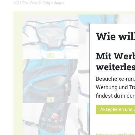
UD Ultra Vest © Felgenhauer
Wie wil
Mit Wer
1
2
weiterle
Besuche xc-run.
Werbung und Tra
findest du in de
6
7
Akzeptieren und 