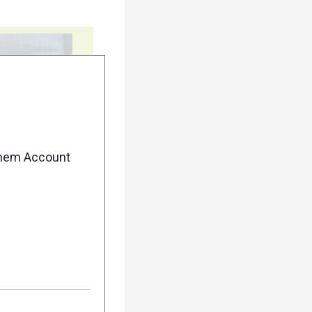
5
enem Account
10