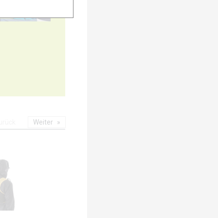
15
urück
Weiter