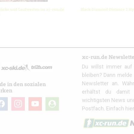
säcke und Laufwesten im xc-run.de
Black Diamond Distance 2 Hy
t
r
xc-run.de Newslett
Du willst immer au
bleiben? Dann melde 
Newsletter an. Wäh
de in den sozialen
rken
erhältst du damit 
wichtigsten News un
cebook
instagram
youtube
user-
Postfach. Einfach hie
circle