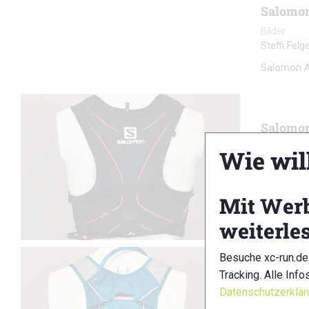
Salomon
Bilder
Steffi Fel
Salomon AV
Salomon
Laufrucks
Wie wil
XC-RUN Re
Der Advanc
Mit Wer
kann, der 
weiterle
Besuche xc-run.de
Tracking. Alle Info
Camelba
Datenschutzerklär
Laufrucks