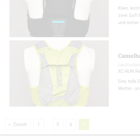
Klein, lei
zwei Soft 
und sicher
Camelba
Laufrucks
XC-RUN Re
Eine tolle
Wetter- u
Zurück
1
…
5
6
7