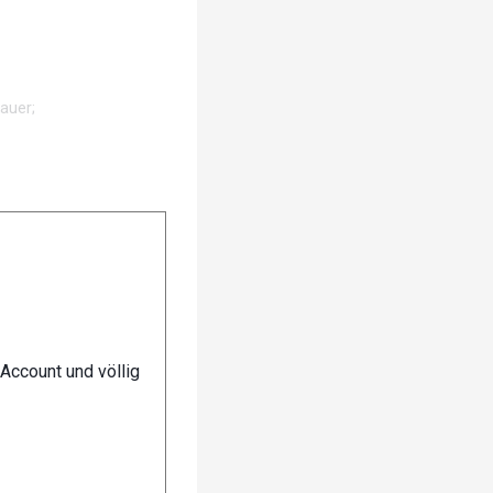
auer;
ber wer gut packen
n!
Account und völlig