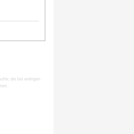
fer, die bei widrigen
chen…
fer, die bei widrigen
chen…