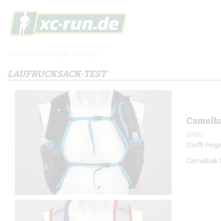
XC-RUN.DE
»
MATERIAL
(: PAGE 7)
LAUFRUCKSACK-TEST
Camelba
Bilder
Steffi Fel
Camelbak N