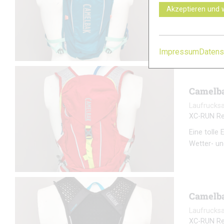
XC-RUN Re
Akzeptieren und 
Eine tolle
Wetter- u
Impressum
Datens
Camelba
Laufrucks
XC-RUN Re
Eine tolle
Wetter- u
Camelba
Laufrucks
XC-RUN Re