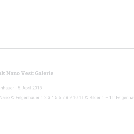
k Nano Vest: Galerie
genhauer
-
5. April 2018
ano © Felgenhauer 1 2 3 4 5 6 7 8 9 10 11 © Bilder 1 – 11: Felgenha