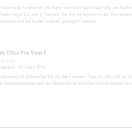
cht und mega funktionell. Die Nano Vest sitzt fast unauffällig am Rück
Flasks mit je 0,5l und 2 l Gepäck. Die Stöcke können in der Stockhalte
 verstaut und bei Bedarf schnell „gezogen“ werden.
k Ultra Pro Vest 4
ack-Test
daktion
-
31. März 2018
 Ergänzung im Schuhregal für die ganz nassen Tage im Jahr und für Läu
nd Streckenbedingungen ein Maximum an Komfort und Sicherheit su