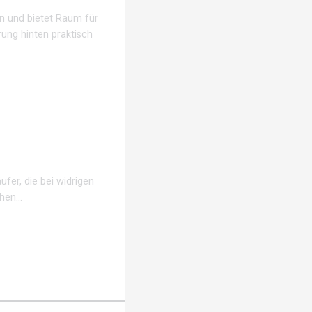
en und bietet Raum für
rung hinten praktisch
fer, die bei widrigen
chen…