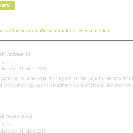
daktion
-
31. März 2018
weiter
 Ergänzung im Schuhregal für die ganz nassen Tage im Jahr und für Läu
nd Streckenbedingungen ein Maximum an Komfort und Sicherheit su
chutz
Abo verwalten
Schon registriert? Hier anmelden
k Octane 10
ack-Test
daktion
-
31. März 2018
 Ergänzung im Schuhregal für die ganz nassen Tage im Jahr und für Läu
nd Streckenbedingungen ein Maximum an Komfort und Sicherheit su
k Nano Vest
ack-Test
daktion
-
31. März 2018