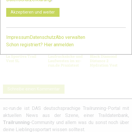
© Bilder 1 - 10: Felgenhauer;
VERWANDTE ARTIKEL
Zurück
Weiter
Akzeptieren und weiter
Impressum
Datenschutz
Abo verwalten
Schon registriert? Hier anmelden
La Sportiva Trail
Laufrucksäcke und
Black Diamond
Vest 5L
Laufwesten im xc-
Distance 2
run.de Praxistest
Hydration Vest
Schreibe einen Kommentar
xc-run.de ist DAS deutschsprachige Trailrunning-Portal mit
aktuellen News aus der Szene, einer Traildatenbank,
Trailrunning
-Community und allem was du sonst noch über
deine Lieblingssportart wissen solltest.