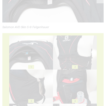
Salomon AVD Skin 5 © Felgenhauer
1
2
3
4