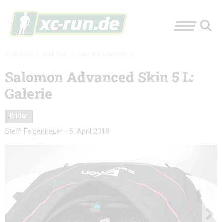
XC-RUN.DE
»
MATERIAL
»
LAUFRUCKSACK-TEST
Salomon Advanced Skin 5 L:
Galerie
Bilder
Steffi Felgenhauer
-
5. April 2018